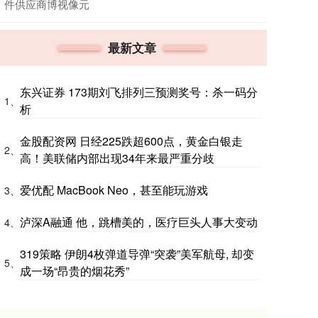
件供应商博视像元
最新文章
东兴证券 173期刘飞排列三预测奖号：杀一码分
1、
析
金股配资网 日经225跌超600点，黄金白银走
2、
高！美联储内部出现34年来最严重分歧
爱优配 MacBook Neo，甚至能玩游戏
3、
泸深A融通 他，跳槽美的，医疗巨头人事大变动
4、
319策略 伊朗4枚弹道导弹“突袭”美军航母, 却变
5、
成一场“昂贵的烟花秀”