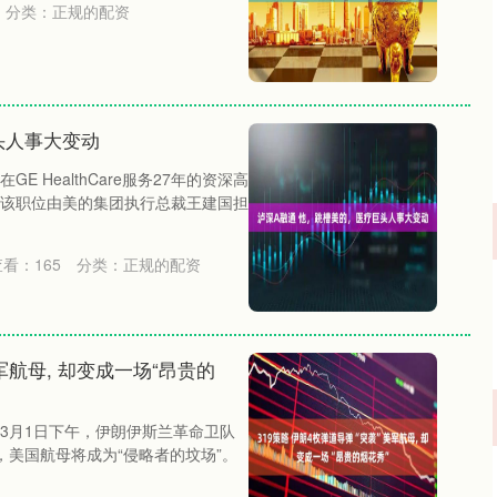
分类：
正规的配资
头人事大变动
 HealthCare服务27年的资深高
该职位由美的集团执行总裁王建国担
查看：
165
分类：
正规的配资
军航母, 却变成一场“昂贵的
。 3月1日下午，伊朗伊斯兰革命卫队
，美国航母将成为“侵略者的坟场”。