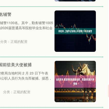
0名辅警
警1100名。其中，勤务辅警1005
2026届普通高等院校毕业生和社会
分类：
正规的配资
国前驻美大使被捕
局当地时间 2 月 23 日下午表
嫌公职人员行为失当而被捕。据悉，
分类：
正规的配资