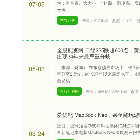
07-03
为：奇奇奇、大大小、111路、温冷温、质质
号码....
查看：
157
东兴证券
来源：金港配资
金股配资网 日经225跌超600点
出现34年来最严重分歧
05-03
（来源：财闻） 在东京债券市场上，作为
率升至2.5%，创1997年以来最高水平。
至发稿，....
查看
金股配资网
来源：涌融优配APP下载
爱优配 MacBook Neo，甚至能玩
近日，全球知名游戏与科技媒体IGN资深测评师
深证成指
14381.43
.31
0.78%
271.31
1
03-24
全新笔记本电脑MacBook Neo深度测评报告。