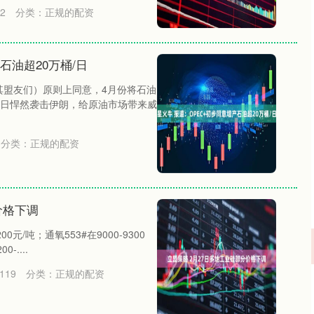
2
分类：
正规的配资
石油超20万桶/日
其盟友们）原则上同意，4月份将石油
28日悍然袭击伊朗，给原油市场带来威
分类：
正规的配资
价格下调
00元/吨；通氧553#在9000-9300
-....
119
分类：
正规的配资