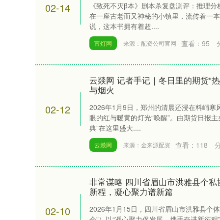
02-14
《致死不灭β本》剧本杀复盘测评：推理分
在一座古老而又神秘的小镇里，流传着一本
说，这本书拥有着超....
查看：
95
富灯网
来源：配资公司官网
云燚网 记者手记｜冬日里的期货“
与烟火
02-12
2026年1月9日，郑州的清晨还浸在料峭
眼的红与暖黄的灯光“唤醒”。由期货日报主
典”在这里盛大....
查看：
118
云燚网
来源：金来源配资
非常谋略 四川省眉山市洪雅县个私
新程，凝心聚力谱新篇
02-10
2026年1月15日，四川省眉山市洪雅县个
会”）以“凝心聚力促发展，携手奋进新征程