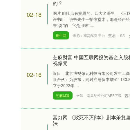
的？
02-18
图片 咱聊点有意思的。四大名著里，《三
评书听，说书先生一拍惊堂木，那是绘声绘
来“说”的，它是用来“....
查看：
95
擒牛网
来源：期货配资 平台
芝麻财富 中国互联网投资基金入股
视像元
02-16
近日，北京博视像元科技有限公司发生工商
限合伙）为股东，同时注册资本增至1130
立于2022年....
查
芝麻财富
来源：南昌配资公司APP下载
富灯网 《致死不灭β本》剧本杀复
法