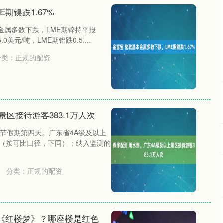
期镍跌1.67%
本金属多数下跌，LME期锌持平报
.0美元/吨，LME期铝跌0.5....
分类：
正规的配资
区接待游客383.1万人次
春节假期第四天。广东省4A级及以上
4%（按可比口径，下同）；纳入监测的
分类：
正规的配资
《红楼梦》？哪座楼是红色