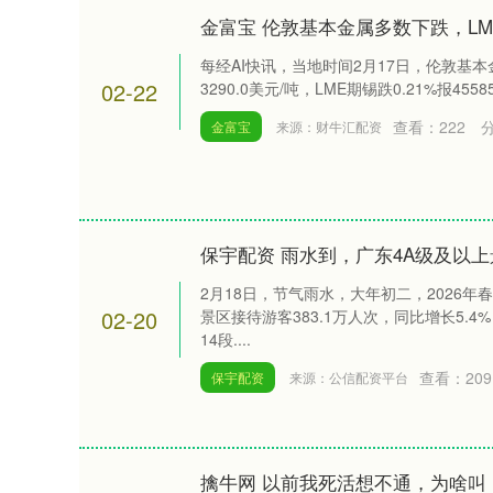
金富宝 伦敦基本金属多数下跌，LME
每经AI快讯，当地时间2月17日，伦敦基
02-22
3290.0美元/吨，LME期锡跌0.21%报45585
查看：
222
金富宝
来源：财牛汇配资
保宇配资 雨水到，广东4A级及以上景
2月18日，节气雨水，大年初二，2026年
02-20
景区接待游客383.1万人次，同比增长5.
14段....
查看：
209
保宇配资
来源：公信配资平台
擒牛网 以前我死活想不通，为啥叫