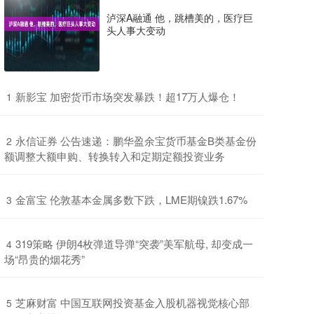
泸深A融通 他，跳槽美的，医疗巨
头人事大变动
​新影宝 加密货币市场突发暴跌！超17万人爆仓！
1
​永信证券 公告速递：鹏华盈余宝货币基金B类基金份
2
额调整大额申购、转换转入和定期定额投资业务
​金富宝 伦敦基本金属多数下跌，LME期镍跌1.67%
3
​319策略 伊朗4枚弹道导弹“突袭”美军航母, 却变成一
4
场“昂贵的烟花秀”
​芝麻财富 中国互联网投资基金入股机器视觉核心部
5