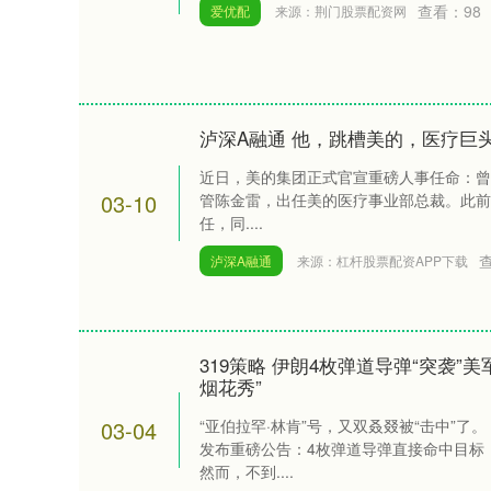
查看：
98
爱优配
来源：荆门股票配资网
泸深A融通 他，跳槽美的，医疗巨
近日，美的集团正式官宣重磅人事任命：曾在GE
03-10
管陈金雷，出任美的医疗事业部总裁。此前
任，同....
泸深A融通
来源：杠杆股票配资APP下载
319策略 伊朗4枚弹道导弹“突袭”美
烟花秀”
03-04
“亚伯拉罕·林肯”号，又双叒叕被“击中”了
发布重磅公告：4枚弹道导弹直接命中目标
然而，不到....