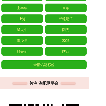
上半年
今年
上海
邦乾配倍
星火牛
阳光
青少年
2026
股壹佰
陕西
全部话题标签
关注 淘配网平台