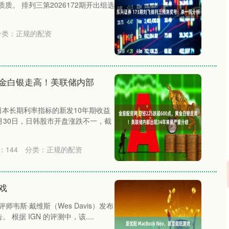
质。 排列三第2026172期开出组选
分类：
正规的配资
，黄金白银走高！美联储内部
日本长期利率指标的新发10年期收益
 4月30日，日韩股市开盘涨跌不一，截
：
144
分类：
正规的配资
游戏
韦斯·戴维斯（Wes Davis）发布
沪深300
4702.61
.92%
51.30
1.10%
 根据 IGN 的评测中，该....