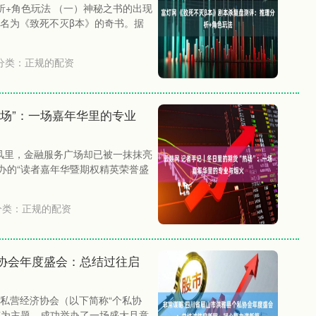
析+角色玩法 （一）神秘之书的出现
名为《致死不灭β本》的奇书。据
分类：
正规的配资
热场”：一场嘉年华里的专业
寒风里，金融服务广场却已被一抹抹亮
办的“读者嘉年华暨期权精英荣誉盛
分类：
正规的配资
协会年度盛会：总结过往启
体私营经济协会（以下简称“个私协
”为主题，成功举办了一场盛大且意