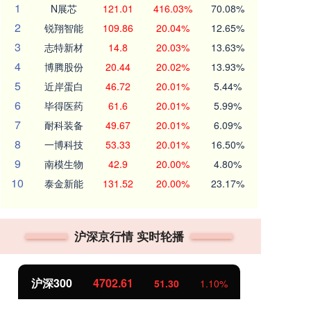
1
N展芯
121.01
416.03%
70.08%
2
锐翔智能
109.86
20.04%
12.65%
3
志特新材
14.8
20.03%
13.63%
4
博腾股份
20.44
20.02%
13.93%
5
近岸蛋白
46.72
20.01%
5.44%
6
毕得医药
61.6
20.01%
5.99%
7
耐科装备
49.67
20.01%
6.09%
8
一博科技
53.33
20.01%
16.50%
9
南模生物
42.9
20.00%
4.80%
10
泰金新能
131.52
20.00%
23.17%
沪深京行情 实时轮播
北证50
1134.16
创
11.28
1.00%