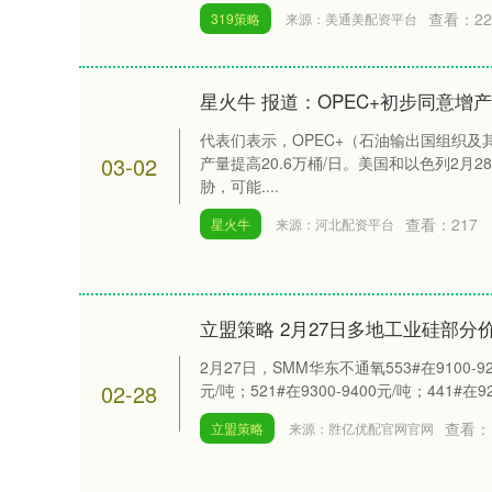
查看：
22
319策略
来源：美通美配资平台
星火牛 报道：OPEC+初步同意增产
代表们表示，OPEC+（石油输出国组织及
03-02
产量提高20.6万桶/日。美国和以色列2月
胁，可能....
查看：
217
星火牛
来源：河北配资平台
立盟策略 2月27日多地工业硅部分
2月27日，SMM华东不通氧553#在9100-92
02-28
元/吨；521#在9300-9400元/吨；441#在9200
查看：
立盟策略
来源：胜亿优配官网官网