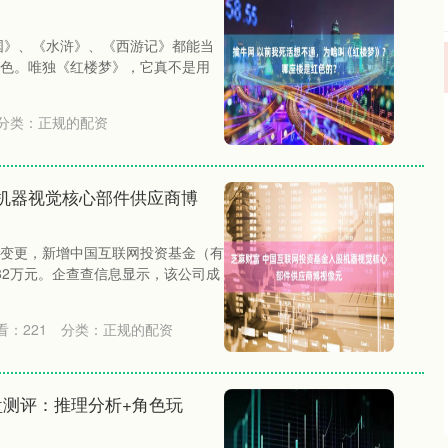
国》、《水浒》、《西游记》都能当
色。唯独《红楼梦》，它真不是用
分类：
正规的配资
机器视觉核心部件供应商博
变更，新增中国互联网投资基金（有
.82万元。企查查信息显示，该公司成
看：
221
分类：
正规的配资
盘测评：推理分析+角色玩