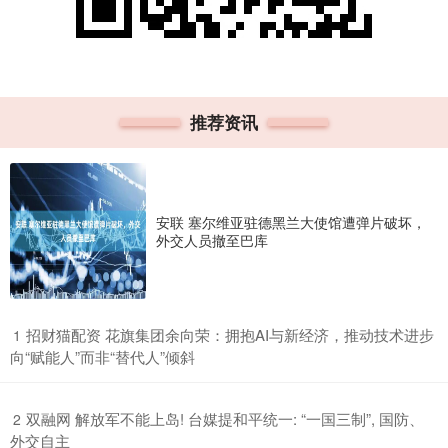
推荐资讯
安联 塞尔维亚驻德黑兰大使馆遭弹片破坏，
外交人员撤至巴库
​招财猫配资 花旗集团余向荣：拥抱AI与新经济，推动技术进步
1
向“赋能人”而非“替代人”倾斜
​双融网 解放军不能上岛! 台媒提和平统一: “一国三制”, 国防、
2
外交自主