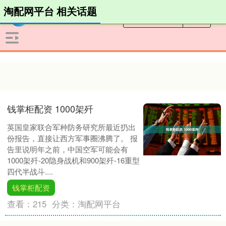
淘配网平台 相关话题
钱掌柜配资 1000架歼
英国皇家联合军种防务研究所最近扔出
份报告，直接让西方军事圈沸腾了。 报
告里说明年之前，中国空军可能会有
1000架歼-20隐身战机和900架歼-16重型
四代半战斗....
钱掌柜配资
查看：
215
分类：
淘配网平台