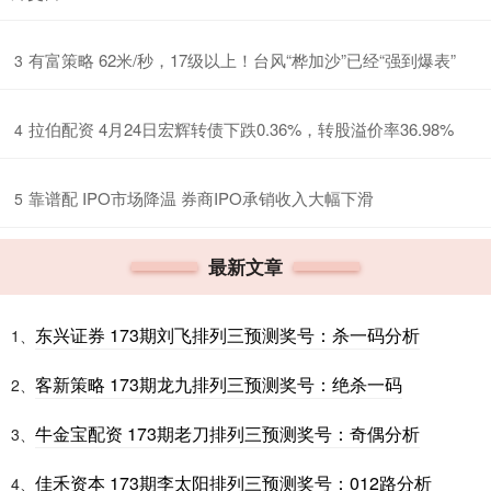
​有富策略 62米/秒，17级以上！台风“桦加沙”已经“强到爆表”
3
​拉伯配资 4月24日宏辉转债下跌0.36%，转股溢价率36.98%
4
​靠谱配 IPO市场降温 券商IPO承销收入大幅下滑
5
最新文章
东兴证券 173期刘飞排列三预测奖号：杀一码分析
1、
客新策略 173期龙九排列三预测奖号：绝杀一码
2、
牛金宝配资 173期老刀排列三预测奖号：奇偶分析
3、
佳禾资本 173期李太阳排列三预测奖号：012路分析
4、