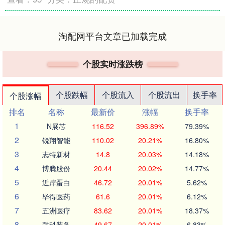
淘配网平台文章已加载完成
个股实时涨跌榜
个股跌幅
个股流入
个股流出
换手率
个股涨幅
排名
名称
最新价
涨幅
换手率
1
N展芯
116.52
396.89%
79.39%
2
锐翔智能
110.02
20.21%
16.80%
3
志特新材
14.8
20.03%
14.18%
4
博腾股份
20.44
20.02%
14.77%
5
近岸蛋白
46.72
20.01%
5.62%
6
毕得医药
61.6
20.01%
6.12%
7
五洲医疗
83.62
20.01%
18.37%
8
耐科装备
49.67
20.01%
6.83%