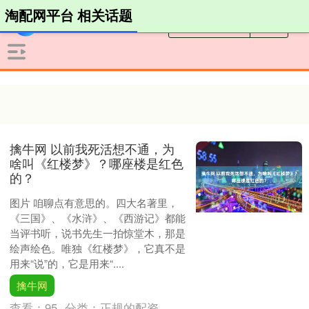
淘配网平台 相关话题
擒牛网 以前我死活想不通，为
啥叫《红楼梦》？哪座楼是红色
的？
图片 咱聊点有意思的。四大名著里，
《三国》、《水浒》、《西游记》都能
当评书听，说书先生一拍惊堂木，那是
绘声绘色。唯独《红楼梦》，它真不是
用来“说”的，它是用来“....
擒牛网
查看：
95
分类：
正规的配资