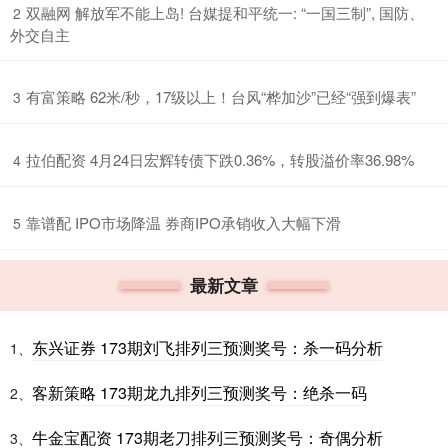
​双融网 解放军不能上岛! 台媒提和平统一: “一国三制”, 国防、
2
外交自主
​有富策略 62米/秒，17级以上！台风“桦加沙”已经“强到爆表”
3
​拉伯配资 4月24日宏辉转债下跌0.36%，转股溢价率36.98%
4
​靠谱配 IPO市场降温 券商IPO承销收入大幅下滑
5
最新文章
东兴证券 173期刘飞排列三预测奖号：杀一码分析
1、
客新策略 173期龙九排列三预测奖号：绝杀一码
2、
牛金宝配资 173期老刀排列三预测奖号：奇偶分析
3、