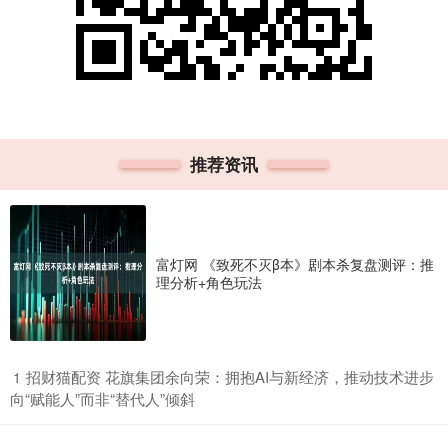
推荐资讯
富灯网 《致死不灭β本》剧本杀复盘测评：推
理分析+角色玩法
​招财猫配资 花旗集团余向荣：拥抱AI与新经济，推动技术进步
1
向“赋能人”而非“替代人”倾斜