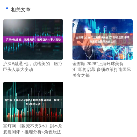
相关文章
泸深A融通 他，跳槽美的，医疗
金财顺 2026“上海环球美食
巨头人事大变动
汇”即将启幕 多项政策打造国际
美食之都
富灯网 《致死不灭β本》剧本杀
复盘测评：推理分析+角色玩法