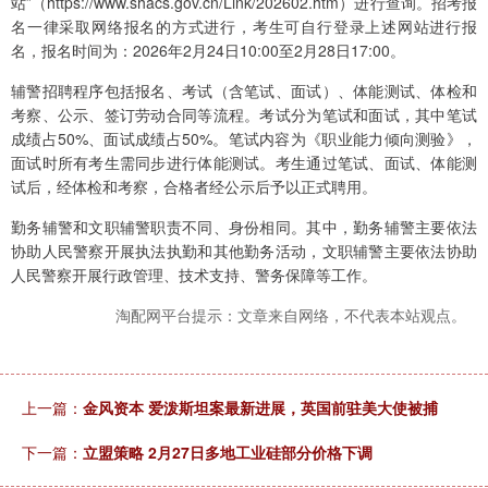
站”（https://www.shacs.gov.cn/Link/202602.htm）进行查询。招考报
名一律采取网络报名的方式进行，考生可自行登录上述网站进行报
名，报名时间为：2026年2月24日10:00至2月28日17:00。
辅警招聘程序包括报名、考试（含笔试、面试）、体能测试、体检和
考察、公示、签订劳动合同等流程。考试分为笔试和面试，其中笔试
成绩占50%、面试成绩占50%。笔试内容为《职业能力倾向测验》，
面试时所有考生需同步进行体能测试。考生通过笔试、面试、体能测
试后，经体检和考察，合格者经公示后予以正式聘用。
勤务辅警和文职辅警职责不同、身份相同。其中，勤务辅警主要依法
协助人民警察开展执法执勤和其他勤务活动，文职辅警主要依法协助
人民警察开展行政管理、技术支持、警务保障等工作。
淘配网平台提示：文章来自网络，不代表本站观点。
上一篇：
金风资本 爱泼斯坦案最新进展，英国前驻美大使被捕
下一篇：
立盟策略 2月27日多地工业硅部分价格下调