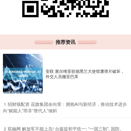
推荐资讯
安联 塞尔维亚驻德黑兰大使馆遭弹片破坏，
外交人员撤至巴库
​招财猫配资 花旗集团余向荣：拥抱AI与新经济，推动技术进步
1
向“赋能人”而非“替代人”倾斜
​双融网 解放军不能上岛! 台媒提和平统一: “一国三制”, 国防、
2