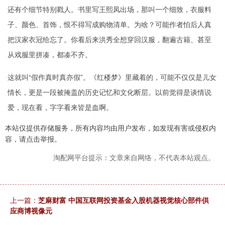
还有个细节特别戳人。书里写王熙凤出场，那叫一个细致，衣服料
子、颜色、首饰，恨不得写成购物清单。为啥？可能作者怕后人真
把汉家衣冠给忘了。你看后来洪秀全想穿回汉服，翻遍古籍、甚至
从戏服里拼凑，都凑不齐。
这就叫“假作真时真亦假”。《红楼梦》里藏着的，可能不仅仅是儿女
情长，更是一段被掩盖的历史记忆和文化断层。以前觉得是谈情说
爱，现在看，字字看来皆是血啊。
本站仅提供存储服务，所有内容均由用户发布，如发现有害或侵权内
容，请点击举报。
淘配网平台提示：文章来自网络，不代表本站观点。
上一篇：
芝麻财富 中国互联网投资基金入股机器视觉核心部件供
应商博视像元