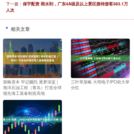
下一篇：
保宇配资 雨水到，广东4A级及以上景区接待游客383.1万
人次
相关文章
策略资本 牢记嘱托 逐梦深蓝 |
三叶草策略 大明电子IPO前大举
海洋石油工程（青岛）打造全球
分红
领先海工装备制造高地