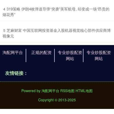
​319策略 伊朗4枚弹道导弹“突袭”美军航母, 却变成一场“昂贵的
4
烟花秀”
​芝麻财富 中国互联网投资基金入股机器视觉核心部件供应商博
5
视像元
淘配网平台
正规的配资
专业炒股配资
专业炒股配资
网站
网站
友情链接：
Powered by
淘配网平台
RSS地图
HTML地图
Copyright
© 2013-2025