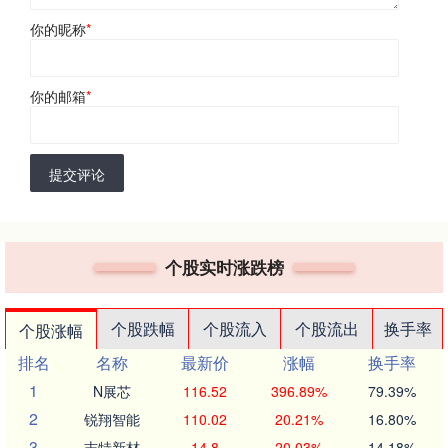
你的昵称
*
你的邮箱
*
提交评论
个股实时涨跌榜
个股跌幅
个股流入
个股流出
换手率
个股涨幅
排名
名称
最新价
涨幅
换手率
1
N展芯
116.52
396.89%
79.39%
2
锐翔智能
110.02
20.21%
16.80%
3
志特新材
14.8
20.03%
14.18%