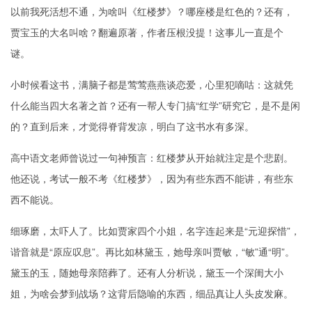
以前我死活想不通，为啥叫《红楼梦》？哪座楼是红色的？还有，
贾宝玉的大名叫啥？翻遍原著，作者压根没提！这事儿一直是个
谜。
小时候看这书，满脑子都是莺莺燕燕谈恋爱，心里犯嘀咕：这就凭
什么能当四大名著之首？还有一帮人专门搞“红学”研究它，是不是闲
的？直到后来，才觉得脊背发凉，明白了这书水有多深。
高中语文老师曾说过一句神预言：红楼梦从开始就注定是个悲剧。
他还说，考试一般不考《红楼梦》，因为有些东西不能讲，有些东
西不能说。
细琢磨，太吓人了。比如贾家四个小姐，名字连起来是“元迎探惜”，
谐音就是“原应叹息”。再比如林黛玉，她母亲叫贾敏，“敏”通“明”。
黛玉的玉，随她母亲陪葬了。还有人分析说，黛玉一个深闺大小
姐，为啥会梦到战场？这背后隐喻的东西，细品真让人头皮发麻。