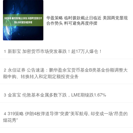
华盈策略 临时拨款截止日临近 美国两党显现
合作势头 料可避免再度停摆
​新影宝 加密货币市场突发暴跌！超17万人爆仓！
1
​永信证券 公告速递：鹏华盈余宝货币基金B类基金份额调整大
2
额申购、转换转入和定期定额投资业务
​金富宝 伦敦基本金属多数下跌，LME期镍跌1.67%
3
​319策略 伊朗4枚弹道导弹“突袭”美军航母, 却变成一场“昂贵的
4
烟花秀”