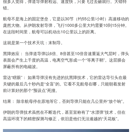
很多人觉得，弹道导弹射程远、速度快，只要飞过去砸就行。大错特
错。
航母不是海上的固定堡垒，它是以30节（约55公里/小时）高速移动的
庞然大物。从伊朗发射导弹，飞行1000多公里大约需要10到15分钟。
在这段时间里，航母可以机动出10公里以上的距离。
这就是第一个技术天坑：末制导。
黑障效应： 当弹道导弹以6倍、8倍甚至10倍音速重返大气层时，弹头
表面会产生上千度的高温，电离空气形成一个“等离子鞘”。这层膜会
屏蔽所有的电磁波。
雷达“瞎眼”： 如果导弹没有先进的抗黑障技术，它的雷达导引头在最
关键的最后几十秒内是“全盲”的。它看不见航母在哪，只能朝着发射
前计算好的那个“预设点”死撞。
结果： 除非航母停在原地等它，否则导弹只能在几公里外“放个响”。
伊朗的导弹技术虽然在不断迭代，甚至宣称有了“水漂弹”技术，但在
高温环境下的精密探测与修正，依旧是他们无法逾越的“天花板”。