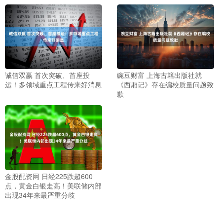
诚信双赢 首次突破、首座投
豌豆财富 上海古籍出版社就
运！多领域重点工程传来好消息
《西厢记》存在编校质量问题致
歉
金股配资网 日经225跌超600
点，黄金白银走高！美联储内部
出现34年来最严重分歧