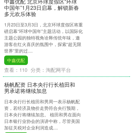
中鑫优配 北京环球度假区“环球
中国年”1月23日启幕，解锁新春
多元欢乐体验
1月23日至3月3日，北京环球度假区将重
磅启幕“环球中国年”主题活动，以国际化
主题公园的独特视角诠释传统年味，邀
游客在红火喜庆的氛围中，探索“超无限
世界”里的过....
中鑫优配
查看：
110
分类：
淘配网平台
杨帆配资 日本央行行长植田和
男承诺将继续加息
日本央行行长植田和男周一表示杨帆配
资，若经济及物价走势符合央行预期，
日本央行将继续加息。 植田和男在面向
日本银行业协会的演讲中称，尽管美国
加征关税对企业利润造成....