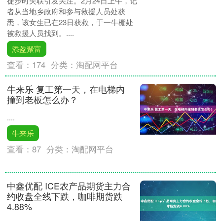
徒步时失联引发关注。2月24日上午，记
者从当地乡政府和参与救援人员处获
悉，该女生已在23日获救，于一牛棚处
被救援人员找到。....
添盈聚富
查看：
174
分类：
淘配网平台
牛来乐 复工第一天，在电梯内
撞到老板怎么办？
....
牛来乐
查看：
87
分类：
淘配网平台
中鑫优配 ICE农产品期货主力合
约收盘全线下跌，咖啡期货跌
4.88%