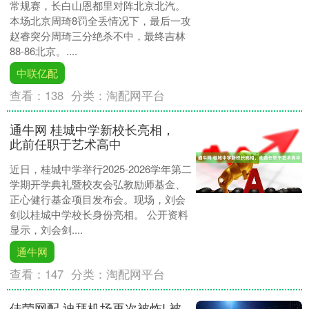
常规赛，长白山恩都里对阵北京北汽。
本场北京周琦8罚全丢情况下，最后一攻
赵睿突分周琦三分绝杀不中，最终吉林
88-86北京。....
中联亿配
查看：
138
分类：
淘配网平台
通牛网 桂城中学新校长亮相，
此前任职于艺术高中
近日，桂城中学举行2025-2026学年第二
学期开学典礼暨校友会弘教励师基金、
正心健行基金项目发布会。现场，刘会
剑以桂城中学校长身份亮相。 公开资料
显示，刘会剑....
通牛网
查看：
147
分类：
淘配网平台
佳荣网配 迪拜机场再次被炸! 被