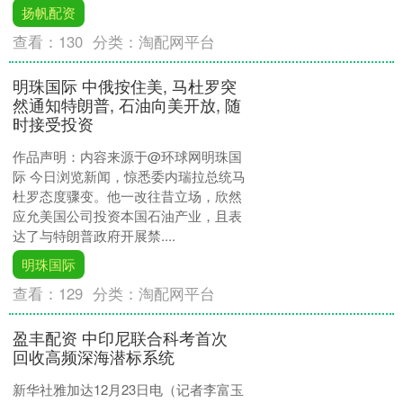
扬帆配资
查看：
130
分类：
淘配网平台
明珠国际 中俄按住美, 马杜罗突
然通知特朗普, 石油向美开放, 随
时接受投资
作品声明：内容来源于@环球网明珠国
际 今日浏览新闻，惊悉委内瑞拉总统马
杜罗态度骤变。他一改往昔立场，欣然
应允美国公司投资本国石油产业，且表
达了与特朗普政府开展禁....
明珠国际
查看：
129
分类：
淘配网平台
盈丰配资 中印尼联合科考首次
回收高频深海潜标系统
新华社雅加达12月23日电（记者李富玉