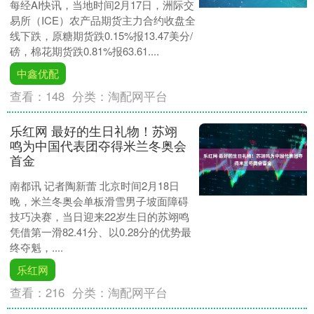
每经AI快讯，当地时间2月17日，洲际交
易所（ICE）农产品期货主力合约收盘全
线下跌，原糖期货跌0.15%报13.47美分/
磅，棉花期货跌0.81%报63.61....
中鑫优配
查看：
148
分类：
淘配网平台
乐红网 最好的生日礼物！苏翊
鸣为中国代表团夺得米兰冬奥会
首金
南都讯 记者陶新蕾 北京时间2月18日
晚，米兰冬奥会单板滑雪男子坡面障碍
技巧决赛，当日迎来22岁生日的苏翊鸣
凭借第一滑82.41分、以0.28分的优势最
终夺魁，....
乐红网
查看：
216
分类：
淘配网平台