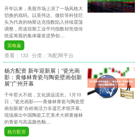
开年以来，美股市场上演了一场风格大
切换的戏码。以英伟达、微软等科技巨
头为代表的纳斯达克指数陷入持续震荡
调整，而道琼斯工业平均指数却凭借传
统蓝筹股的集体爆发逆势创....
策略赢
查看：
133
分类：
淘配网平台
杨方配资 新年迎新展｜“瓷光画
影：黄修林青瓷与陶瓷壁画创新
展”广州开幕
千年窑火不熄，文化源远流长。1月10
日，“瓷光画影——黄修林青瓷与陶瓷壁
画创新展”在岭南活力非遗艺术馆开幕。
现场展出中国陶瓷工艺美术大师黄修林
的青瓷与高温颜色釉....
杨方配资