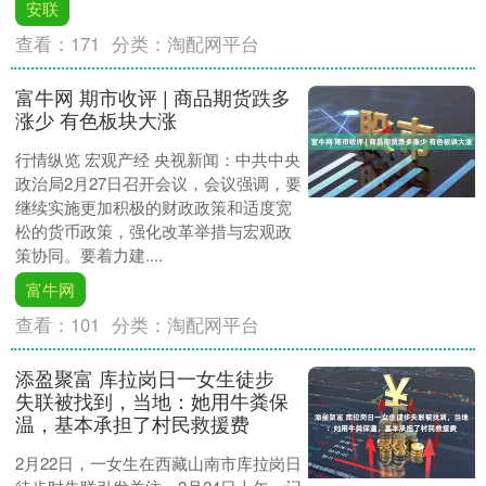
安联
查看：
171
分类：
淘配网平台
富牛网 期市收评 | 商品期货跌多
涨少 有色板块大涨
行情纵览 宏观产经 央视新闻：中共中央
政治局2月27日召开会议，会议强调，要
继续实施更加积极的财政政策和适度宽
松的货币政策，强化改革举措与宏观政
策协同。要着力建....
富牛网
查看：
101
分类：
淘配网平台
添盈聚富 库拉岗日一女生徒步
失联被找到，当地：她用牛粪保
温，基本承担了村民救援费
2月22日，一女生在西藏山南市库拉岗日