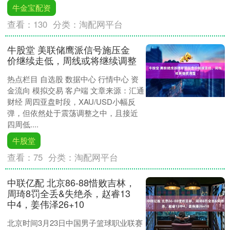
牛金宝配资
查看：
130
分类：
淘配网平台
牛股堂 美联储鹰派信号施压金
价继续走低，周线或将继续调整
热点栏目 自选股 数据中心 行情中心 资
金流向 模拟交易 客户端 文章来源：汇通
财经 周四亚盘时段，XAU/USD小幅反
弹，但依然处于震荡调整之中，且接近
四周低....
牛股堂
查看：
75
分类：
淘配网平台
中联亿配 北京86-88惜败吉林，
周琦8罚全丢&失绝杀，赵睿13
中4，姜伟泽26+10
北京时间3月23日中国男子篮球职业联赛