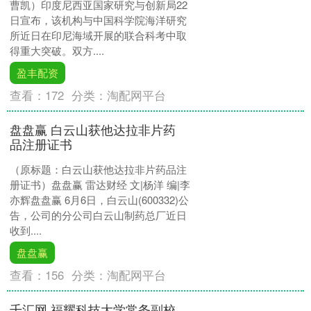
曹凯）印度尼西亚国家研究与创新局22
日宣布，该机构与中国科学院海洋研究
所近日在印尼海域开展的联合科考中取
得重大突破。双方....
盈丰配资
查看：
172
分类：
淘配网平台
盘盘赢 白云山获他达拉非片药
品注册证书
（原标题：白云山获他达拉非片药品注
册证书）盘盘赢 雷达财经 文|杨洋 编|李
亦辉盘盘赢 6月6日，白云山(600332)公
告，公司的分公司白云山制药总厂近日
收到....
盘盘赢
查看：
156
分类：
淘配网平台
千汇网 福耀科技大学常务副校