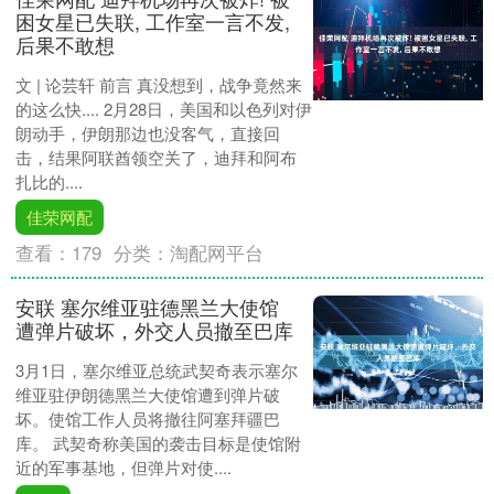
困女星已失联, 工作室一言不发,
后果不敢想
文 | 论芸轩 前言 真没想到，战争竟然来
的这么快.... 2月28日，美国和以色列对伊
朗动手，伊朗那边也没客气，直接回
击，结果阿联酋领空关了，迪拜和阿布
扎比的....
佳荣网配
查看：
179
分类：
淘配网平台
安联 塞尔维亚驻德黑兰大使馆
遭弹片破坏，外交人员撤至巴库
3月1日，塞尔维亚总统武契奇表示塞尔
维亚驻伊朗德黑兰大使馆遭到弹片破
坏。使馆工作人员将撤往阿塞拜疆巴
库。 武契奇称美国的袭击目标是使馆附
近的军事基地，但弹片对使....