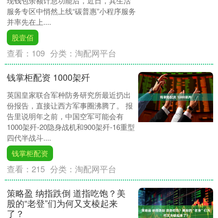
现钱包余额计息功能后，近日，其生活
服务专区中悄然上线“碳普惠”小程序服务
并率先在上....
股壹佰
查看：
109
分类：
淘配网平台
钱掌柜配资 1000架歼
英国皇家联合军种防务研究所最近扔出
份报告，直接让西方军事圈沸腾了。 报
告里说明年之前，中国空军可能会有
1000架歼-20隐身战机和900架歼-16重型
四代半战斗....
钱掌柜配资
查看：
215
分类：
淘配网平台
策略盈 纳指跌倒 道指吃饱？美
股的“老登”们为何又支棱起来
了？