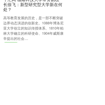
长徐飞：新型研究型大学新在何
处？
高等教育发展的历史，是一部不断突破
边界动态演进的创新史。1088年博洛尼
亚大学创立的知识传授体系、1810年柏
林大学确立的科研使命、1904年威斯康
辛提出的社会....
千汇网
查看：
141
分类：
淘配网平台
配操盘 身家超450亿 大学副校长
成陕西首富
西北大学副校长范代娣与其丈夫严建亚
以457亿元持股市值，成为新一任陕西首
富。这对学者夫妇通过控股巨子生物和
三角防务两家上市公司，在生物科技与
军工领域构建起庞大的....