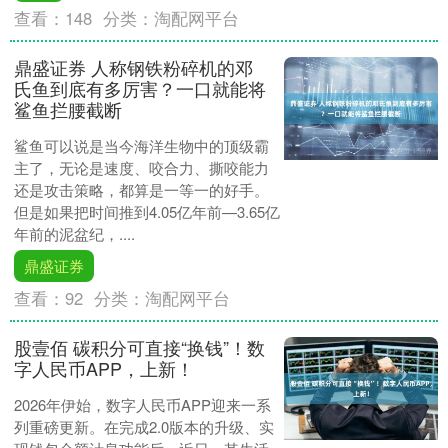
查看：
148
分类：
淘配网平台
鼎盛证券 人称钢铁粉碎机的邓
氏鱼到底有多厉害？一口就能将
鲨鱼拦腰截断
鲨鱼可以说是当今海洋生物中的顶级霸
主了，无论是速度、咬合力、撕咬能力
还是攻击策略，都算是一等一的好手。
但是如果把时间推到4.05亿年前—3.65亿
年前的泥盆纪，....
鼎盛证券
查看：
92
分类：
淘配网平台
股壹佰 碳积分可直接“换钱”！数
字人民币APP，上新！
2026年伊始，数字人民币APP迎来一系
列重磅更新。在完成2.0版本的升级、实