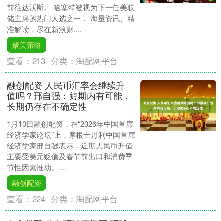
前往达沃斯。 哈塞特被视为下一任美联
储主席的热门人选之一． 海量资讯、精
准解读，尽在新浪财....
聚美策略
查看：
213
分类：
淘配网平台
融创配资 人民币汇率会继续升
值吗？邢自强：短期内有可能，
长期仍存在不确定性
1月10日融创配资，在“2026年中国首席
经济学家论坛”上，摩根士丹利中国首席
经济学家邢自强表示，近期人民币升值
主要受美元贬值及春节前出口和消费季
节性因素推动。....
融创配资
查看：
224
分类：
淘配网平台