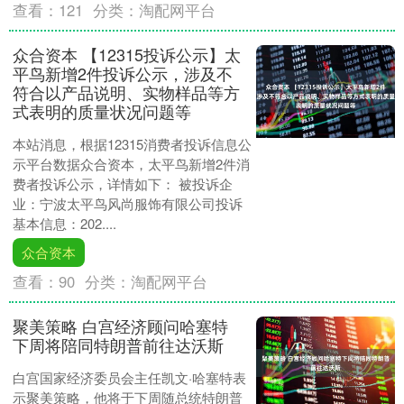
查看：
121
分类：
淘配网平台
众合资本 【12315投诉公示】太
平鸟新增2件投诉公示，涉及不
符合以产品说明、实物样品等方
式表明的质量状况问题等
本站消息，根据12315消费者投诉信息公
示平台数据众合资本，太平鸟新增2件消
费者投诉公示，详情如下： 被投诉企
业：宁波太平鸟风尚服饰有限公司投诉
基本信息：202....
众合资本
查看：
90
分类：
淘配网平台
聚美策略 白宫经济顾问哈塞特
下周将陪同特朗普前往达沃斯
白宫国家经济委员会主任凯文·哈塞特表
示聚美策略，他将于下周随总统特朗普