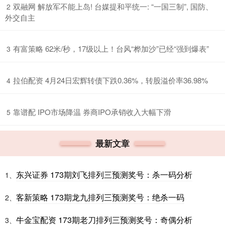
​双融网 解放军不能上岛! 台媒提和平统一: “一国三制”, 国防、
2
外交自主
​有富策略 62米/秒，17级以上！台风“桦加沙”已经“强到爆表”
3
​拉伯配资 4月24日宏辉转债下跌0.36%，转股溢价率36.98%
4
​靠谱配 IPO市场降温 券商IPO承销收入大幅下滑
5
最新文章
东兴证券 173期刘飞排列三预测奖号：杀一码分析
1、
客新策略 173期龙九排列三预测奖号：绝杀一码
2、
牛金宝配资 173期老刀排列三预测奖号：奇偶分析
3、