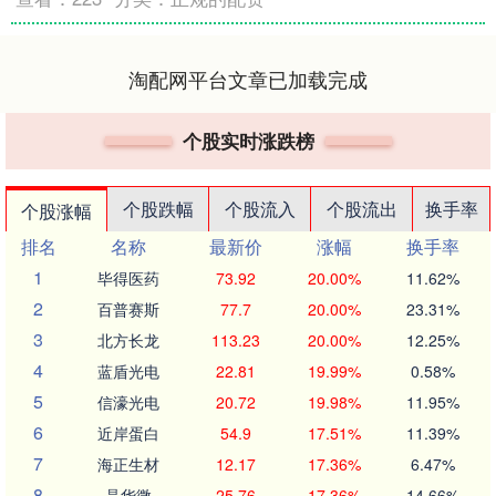
淘配网平台文章已加载完成
个股实时涨跌榜
个股跌幅
个股流入
个股流出
换手率
个股涨幅
排名
名称
最新价
涨幅
换手率
1
毕得医药
73.92
20.00%
11.62%
2
百普赛斯
77.7
20.00%
23.31%
3
北方长龙
113.23
20.00%
12.25%
4
蓝盾光电
22.81
19.99%
0.58%
5
信濠光电
20.72
19.98%
11.95%
6
近岸蛋白
54.9
17.51%
11.39%
7
海正生材
12.17
17.36%
6.47%
8
晶华微
25.76
17.36%
14.66%