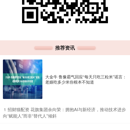
推荐资讯
大金牛 鲁豫霸气回应“每天只吃三粒米”谣言：
老娘吃多少米你根本不知道
​招财猫配资 花旗集团余向荣：拥抱AI与新经济，推动技术进步
1
向“赋能人”而非“替代人”倾斜