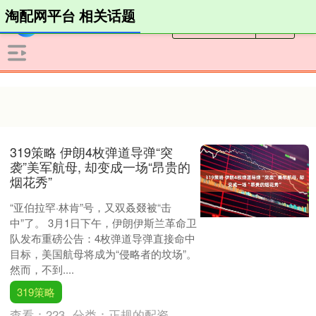
淘配网平台 相关话题
319策略 伊朗4枚弹道导弹“突
袭”美军航母, 却变成一场“昂贵的
烟花秀”
“亚伯拉罕·林肯”号，又双叒叕被“击
中”了。 3月1日下午，伊朗伊斯兰革命卫
队发布重磅公告：4枚弹道导弹直接命中
目标，美国航母将成为“侵略者的坟场”。
然而，不到....
319策略
查看：
223
分类：
正规的配资