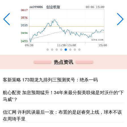
热点资讯
客新策略 173期龙九排列三预测奖号：绝杀一码
航心配资 加息预期猛升！34年来最分裂美联储是对沃什的“下
马威”？
信汇网 许利民谈最后一攻：布置的是赵睿突上线，球本不该
在周琦手里