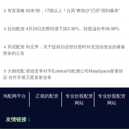
​有富策略 62米/秒，17级以上！台风“桦加沙”已经“强到爆表”
2
​拉伯配资 4月24日宏辉转债下跌0.36%，转股溢价率36.98%
3
​邦尼配资 利元亨：关于提前归还部分暂时补充流动资金的募集
4
资金的公告
​大御优配 星链竞争对手Eutelsat与欧洲公司MaiaSpace签署协
5
议 合作开展卫星发射业务
淘配网平台
正规的配资
专业炒股配资
专业炒股配资
网站
网站
友情链接：