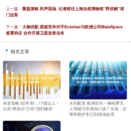
上一篇：
聚盈策略 民声现场 ·记者暗访上海自然博物馆“野讲解”堵
门拉客
下一篇：
大御优配 星链竞争对手Eutelsat与欧洲公司MaiaSpace
签署协议 合作开展卫星发射业务
相关文章
有富策略 62米/秒，17级以上！
永利配资 株洲街头一辆哈啰无
台风“桦加沙”已经“强到爆表”
人驾驶汽车撞倒小孩？当地：交
警和救护车已到现场处理