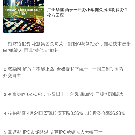
广州华鑫 西安一民办小学拖欠房租将停办？
校方回应
​招财猫配资 花旗集团余向荣：拥抱AI与新经济，推动技术进步
1
向“赋能人”而非“替代人”倾斜
​双融网 解放军不能上岛! 台媒提和平统一: “一国三制”, 国防、
2
外交自主
​有富策略 62米/秒，17级以上！台风“桦加沙”已经“强到爆表”
3
​拉伯配资 4月24日宏辉转债下跌0.36%，转股溢价率36.98%
4
​靠谱配 IPO市场降温 券商IPO承销收入大幅下滑
5