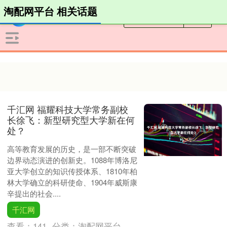
淘配网平台 相关话题
千汇网 福耀科技大学常务副校
长徐飞：新型研究型大学新在何
处？
高等教育发展的历史，是一部不断突破
边界动态演进的创新史。1088年博洛尼
亚大学创立的知识传授体系、1810年柏
林大学确立的科研使命、1904年威斯康
辛提出的社会....
千汇网
查看：
141
分类：
淘配网平台