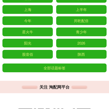
上海
上半年
今年
邦乾配倍
星火牛
青少年
阳光
2026
股壹佰
陕西
全部话题标签
关注 淘配网平台