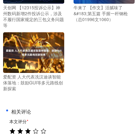
天创网 【12315投诉公示】神
牛来了 【作文】活腻味了
州数码新增2件投诉公示，涉及
&#183;第五篇 手握一杆钢枪
不履行国家规定的三包义务问题
（总01996文1060）
等
爱配资 人大代表冼汉迪谈智能
体落地：鼓励GUI等多元路线创
新探索
相关评论
本文评分
*