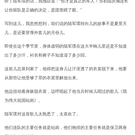
听了陆军璞的话，我感叹道：“你才是真正的军人！当初陆庆瀚连长
让你留队是正确的决定，是团里瞎了眼。”
写到这儿，我忽然想到，咱们说的陆军璞转向儿的故事不是夏景天
儿，是还要穿厚外套儿的月份儿。
即使在这个季节里，身体虚弱的陆军璞在这大半晌儿里还是不知道
出了多少汗，衬衣和裤子不知道湿了多少回。
这前儿总算到家了，他得把这身儿让汗沤透了的衣裳脱下来，他要
从那些让他受够了罪的衣裳里解放出来。
他边扭动着身躯脱衣裳，边哼唱起了他当兵时候儿唱过的歌儿《我
为伟大祖国站岗》。
陆军璞对这首歌儿太熟悉了，太喜欢了。
他们连队的主要任务就是站岗，他们炮排的主要任务就是保卫两座