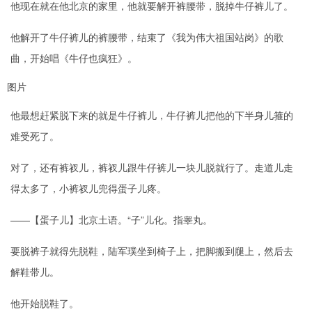
他现在就在他北京的家里，他就要解开裤腰带，脱掉牛仔裤儿了。
他解开了牛仔裤儿的裤腰带，结束了《我为伟大祖国站岗》的歌
曲，开始唱《牛仔也疯狂》。
图片
他最想赶紧脱下来的就是牛仔裤儿，牛仔裤儿把他的下半身儿箍的
难受死了。
对了，还有裤衩儿，裤衩儿跟牛仔裤儿一块儿脱就行了。走道儿走
得太多了，小裤衩儿兜得蛋子儿疼。
——【蛋子儿】北京土语。“子”儿化。指睾丸。
要脱裤子就得先脱鞋，陆军璞坐到椅子上，把脚搬到腿上，然后去
解鞋带儿。
他开始脱鞋了。