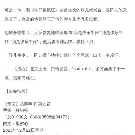
可是，他一唱《牛仔也疯狂》这首欢快的歌儿就兴奋。这阵儿他又
兴奋了，兴奋的他竟然忘了他的脚今儿个有多难受。
他解开鞋带儿，反反复复地唱着那句“我是快乐牛仔”“我是快乐牛
仔”“我是快乐牛仔”，然后攥着鞋后跟儿就往下拽。
一阵儿生疼，一阵儿攒心地疼让他打了个寒战，出了一身冷汗。
——【攒心】北京土语。口语发音：“cuán xīn”。多方面集中于一
点。指疼痛难忍。
【未完待续】
【作文】活腻味了·第五篇
手握一杆钢枪
（总01996文1060插0508图04173）
图文：梁佛心
2025年12月22日星期一