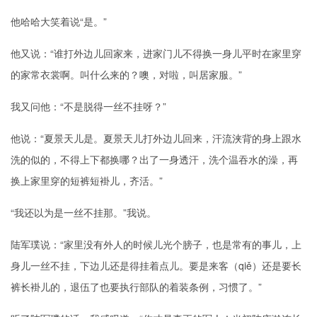
他哈哈大笑着说“是。”
他又说：“谁打外边儿回家来，进家门儿不得换一身儿平时在家里穿
的家常衣裳啊。叫什么来的？噢，对啦，叫居家服。”
我又问他：“不是脱得一丝不挂呀？”
他说：“夏景天儿是。夏景天儿打外边儿回来，汗流浃背的身上跟水
洗的似的，不得上下都换哪？出了一身透汗，洗个温吞水的澡，再
换上家里穿的短裤短褂儿，齐活。”
“我还以为是一丝不挂那。”我说。
陆军璞说：“家里没有外人的时候儿光个膀子，也是常有的事儿，上
身儿一丝不挂，下边儿还是得挂着点儿。要是来客（qiě）还是要长
裤长褂儿的，退伍了也要执行部队的着装条例，习惯了。”