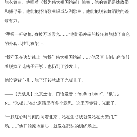
脱衣舞曲。他唱着《我为伟大祖国站岗》跳舞，他的舞蹈是擒敌拳
和捕俘拳，他能把抒情歌曲唱成队列歌曲，他能把脱衣舞蹈跳的铿
锵有力。
“手握一杆钢枪, 身披万道霞光……”他防拳冲拳的旋转着脱掉了白色
的外套儿挂到衣架上。
“我守卫在边防线上, 为我们伟大祖国站岗……”他又直击侧击的旋转
着脱掉了花格子汗衫，也扔到了沙发上。
他没穿背心儿，脱了汗衫就成了光板儿了。
——【光板儿】北京土语。口语发音：“guāng bǎnr”。“板”儿
化。“光板儿”在北京话里有多个意思。这里即赤背，光膀子。
“一颗红心时时刻刻向着北京，站在边防线就像站在天安门广
场……”他开始原地踏步，就像在部队的训练场上。