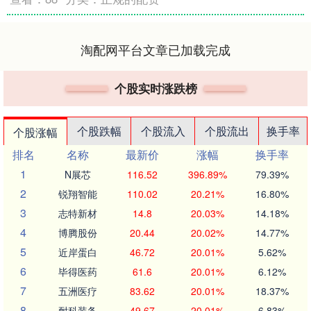
淘配网平台文章已加载完成
个股实时涨跌榜
个股跌幅
个股流入
个股流出
换手率
个股涨幅
排名
名称
最新价
涨幅
换手率
1
N展芯
116.52
396.89%
79.39%
2
锐翔智能
110.02
20.21%
16.80%
3
志特新材
14.8
20.03%
14.18%
4
博腾股份
20.44
20.02%
14.77%
5
近岸蛋白
46.72
20.01%
5.62%
6
毕得医药
61.6
20.01%
6.12%
7
五洲医疗
83.62
20.01%
18.37%
8
耐科装备
49.67
20.01%
6.83%