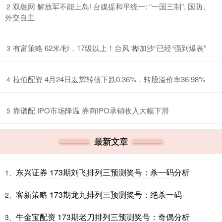
​双融网 解放军不能上岛! 台媒提和平统一: “一国三制”, 国防、
2
外交自主
​有富策略 62米/秒，17级以上！台风“桦加沙”已经“强到爆表”
3
​拉伯配资 4月24日宏辉转债下跌0.36%，转股溢价率36.98%
4
​靠谱配 IPO市场降温 券商IPO承销收入大幅下滑
5
最新文章
东兴证券 173期刘飞排列三预测奖号：杀一码分析
1、
客新策略 173期龙九排列三预测奖号：绝杀一码
2、
牛金宝配资 173期老刀排列三预测奖号：奇偶分析
3、