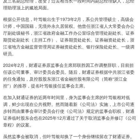
及三名副总经理，改变了过去相当长一段时间内副总经理缺人，总经
理助理顶上的尴尬局面。
根据公开信息，叶笃银出生于1973年2月，系公共管理硕士，高级会
计师，中国国籍，无境外永久居留权。他曾任浙江省人大常委会办公
厅副处级秘书，浙江省政府金融工作办公室综合管理处副处长、证券
期货处副处长（主持工作）、证券期货处处长、证券融资处处长，浙
江省地方金融监督管理局证券融资处处长、银行保险处处长、一级调
研员。
2024年2月，财通证券原监事会主席郑联胜因工作调整辞职，目前担
任该公司董事、审计委员会委员。随后，财通证券根据中共浙江省委
的任免通知，及控股股东浙江省金融控股有限公司（简称“浙江金
控”）的推荐，提名叶笃银接任监事会主席。
在加入财通证券的近两年时间里，身为监事会主席的叶笃银相对低
调，鲜少出现在公共视野。然而随着新《公司法》实施，上市公司逐
步转而由董事会审计委员会行使《公司法》规定的监事会职权，财通
证券临时股东会也在2025年12月通过了关于取消监事会并修订《公司
章程》的议案。
虽然监事会被取消，但叶笃银却换了一个身份继续留在了财通证券。