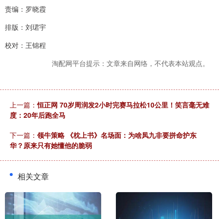
责编：罗晓霞
排版：刘珺宇
校对：王锦程
淘配网平台提示：文章来自网络，不代表本站观点。
上一篇：
恒正网 70岁周润发2小时完赛马拉松10公里！笑言毫无难
度：20年后跑全马
下一篇：
领牛策略 《枕上书》名场面：为啥凤九非要拼命护东
华？原来只有她懂他的脆弱
相关文章