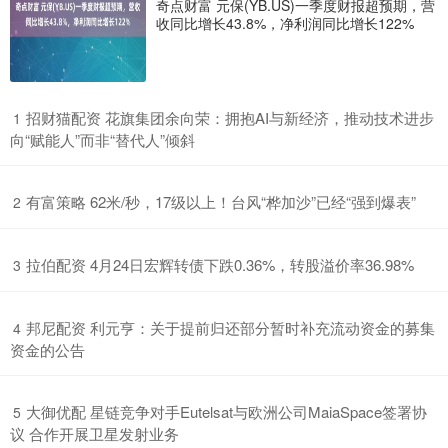
奇点财富 元保(YB.US)一季度财报超预期，营
收同比增长43.8%，净利润同比增长122%
​招财猫配资 花旗集团余向荣：拥抱AI与新经济，推动技术进步
1
向“赋能人”而非“替代人”倾斜
​有富策略 62米/秒，17级以上！台风“桦加沙”已经“强到爆表”
2
​拉伯配资 4月24日宏辉转债下跌0.36%，转股溢价率36.98%
3
​邦尼配资 利元亨：关于提前归还部分暂时补充流动资金的募集
4
资金的公告
​大御优配 星链竞争对手Eutelsat与欧洲公司MaiaSpace签署协
5
议 合作开展卫星发射业务