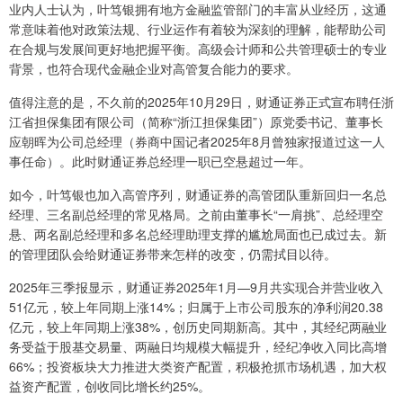
业内人士认为，叶笃银拥有地方金融监管部门的丰富从业经历，这通
常意味着他对政策法规、行业运作有着较为深刻的理解，能帮助公司
在合规与发展间更好地把握平衡。高级会计师和公共管理硕士的专业
背景，也符合现代金融企业对高管复合能力的要求。
值得注意的是，不久前的2025年10月29日，财通证券正式宣布聘任浙
江省担保集团有限公司（简称“浙江担保集团”）原党委书记、董事长
应朝晖为公司总经理（券商中国记者2025年8月曾独家报道过这一人
事任命）。此时财通证券总经理一职已空悬超过一年。
如今，叶笃银也加入高管序列，财通证券的高管团队重新回归一名总
经理、三名副总经理的常见格局。之前由董事长“一肩挑”、总经理空
悬、两名副总经理和多名总经理助理支撑的尴尬局面也已成过去。新
的管理团队会给财通证券带来怎样的改变，仍需拭目以待。
2025年三季报显示，财通证券2025年1月—9月共实现合并营业收入
51亿元，较上年同期上涨14%；归属于上市公司股东的净利润20.38
亿元，较上年同期上涨38%，创历史同期新高。其中，其经纪两融业
务受益于股基交易量、两融日均规模大幅提升，经纪净收入同比高增
66%；投资板块大力推进大类资产配置，积极抢抓市场机遇，加大权
益资产配置，创收同比增长约25%。