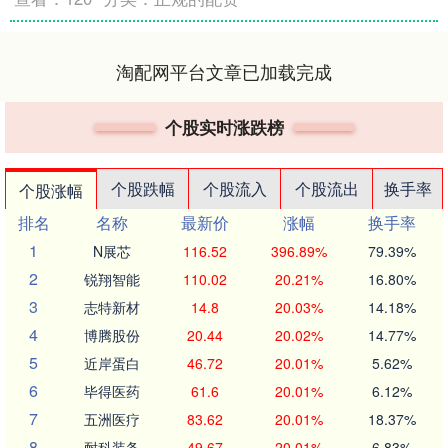
淘配网平台文章已加载完成
个股实时涨跌榜
个股跌幅
个股流入
个股流出
换手率
个股涨幅
排名
名称
最新价
涨幅
换手率
1
N展芯
116.52
396.89%
79.39%
2
锐翔智能
110.02
20.21%
16.80%
3
志特新材
14.8
20.03%
14.18%
4
博腾股份
20.44
20.02%
14.77%
5
近岸蛋白
46.72
20.01%
5.62%
6
毕得医药
61.6
20.01%
6.12%
7
五洲医疗
83.62
20.01%
18.37%
8
耐科装备
49.67
20.01%
6.83%