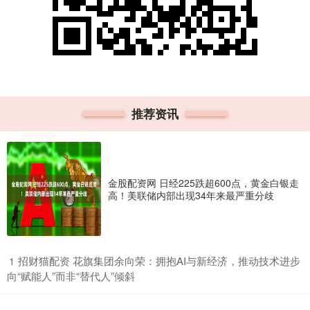
推荐资讯
金股配资网 日经225跌超600点，黄金白银走
高！美联储内部出现34年来最严重分歧
​招财猫配资 花旗集团余向荣：拥抱AI与新经济，推动技术进步
1
向“赋能人”而非“替代人”倾斜