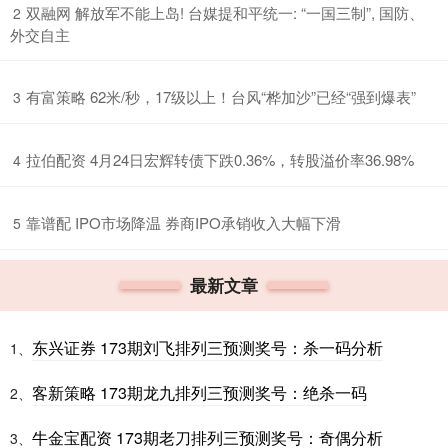
​双融网 解放军不能上岛! 台媒提和平统一: “一国三制”, 国防、
2
外交自主
​有富策略 62米/秒，17级以上！台风“桦加沙”已经“强到爆表”
3
​拉伯配资 4月24日宏辉转债下跌0.36%，转股溢价率36.98%
4
​靠谱配 IPO市场降温 券商IPO承销收入大幅下滑
5
最新文章
东兴证券 173期刘飞排列三预测奖号：杀一码分析
1、
客新策略 173期龙九排列三预测奖号：绝杀一码
2、
牛金宝配资 173期老刀排列三预测奖号：奇偶分析
3、