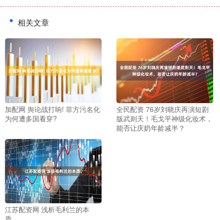
相关文章
加配网 舆论战打响! 菲方污名化
全民配资 76岁刘晓庆再演短剧
为何遭多国看穿?
版武则天！毛戈平神级化妆术，
能否让庆奶年龄减半？
江苏配资网 浅析毛利兰的本
质。