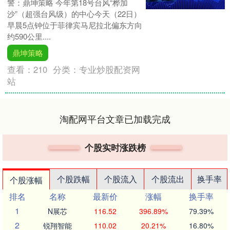
警：鼎坤策略 今年第18号台风“桦加
沙”（超强台风级）的中心今天（22日）
早晨5点钟位于菲律宾马尼拉北偏东方向
约590公里....
鼎坤策略
查看：
210
分类：
专业炒股配资网
站
淘配网平台文章已加载完成
个股实时涨跌榜
个股跌幅
个股流入
个股流出
换手率
个股涨幅
排名
名称
最新价
涨幅
换手率
1
N展芯
116.52
396.89%
79.39%
2
锐翔智能
110.02
20.21%
16.80%