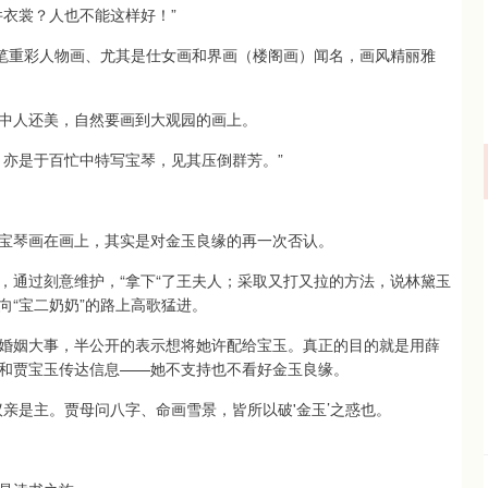
衣裳？人也不能这样好！”
工笔重彩人物画、尤其是仕女画和界画（楼阁画）闻名，画风精丽雅
中人还美，自然要画到大观园的画上。
，亦是于百忙中特写宝琴，见其压倒群芳。”
宝琴画在画上，其实是对金玉良缘的再一次否认。
，通过刻意维护，“拿下“了王夫人；采取又打又拉的方法，说林黛玉
向“宝二奶奶”的路上高歌猛进。
婚姻大事，半公开的表示想将她许配给宝玉。真正的目的就是用薛
和贾宝玉传达信息——她不支持也不看好金玉良缘。
亲是主。贾母问八字、命画雪景，皆所以破'金玉’之惑也。