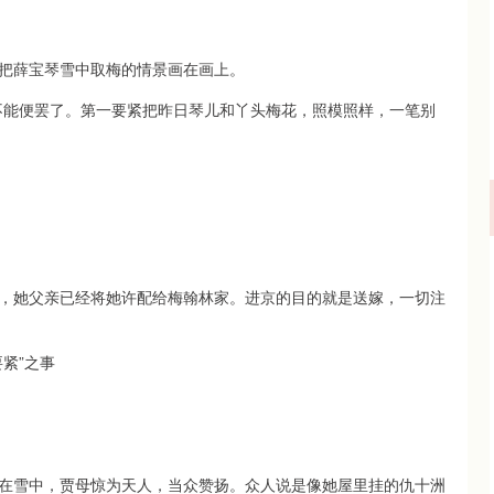
把薛宝琴雪中取梅的情景画在画上。
不能便罢了。第一要紧把昨日琴儿和丫头梅花，照模照样，一笔别
，她父亲已经将她许配给梅翰林家。进京的目的就是送嫁，一切注
紧”之事
在雪中，贾母惊为天人，当众赞扬。众人说是像她屋里挂的仇十洲