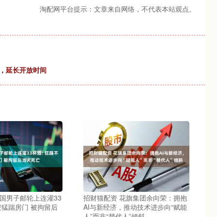
淘配网平台提示：文章来自网络，不代表本站观点。
选，延长开放时间
国男子邮轮上连灌33
招财猫配资 花旗集团余向荣：拥抱
安猛踹房门 被拘留后
AI与新经济，推动技术进步向“赋能
人”而非“替代人”倾斜