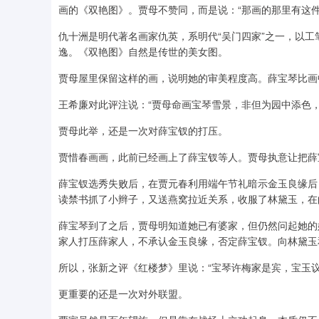
画的《双艳图》。贾母不赞同，而是说：“那画的那里有这件
仇十洲是明代著名画家仇英，系明代“吴门四家”之一，以
逸。《双艳图》自然是传世的美女图。
贾母屋里保留这样的画，说明她的审美程度高。薛宝琴比画
王希廉对此评注说：“贾母命画宝琴雪景，非但为园中添色
贾母此举，还是一次对薛宝钗的打压。
贾惜春画画，此前已经画上了薛宝钗等人。贾母执意让把薛
薛宝钗选秀失败后，在贾元春利用端午节礼暗示金玉良缘后
读禁书抓了小辫子，又送燕窝拉近关系，收服了林黛玉，在
薛宝琴到了之后，贾母明知道她已有婆家，但仍然问起她的
家人打压薛家人，不承认金玉良缘，否定薛宝钗。向林黛玉
所以，张新之评《红楼梦》里说：“宝琴许梅家是宾，宝玉议
更重要的还是一次对外联盟。