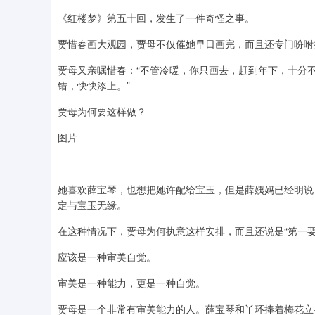
《红楼梦》第五十回，发生了一件奇怪之事。
贾惜春画大观园，贾母不仅催她早日画完，而且还专门吩咐
贾母又亲嘱惜春：“不管冷暖，你只画去，赶到年下，十分
错，快快添上。”
贾母为何要这样做？
图片
她喜欢薛宝琴，也想把她许配给宝玉，但是薛姨妈已经明说
定与宝玉无缘。
在这种情况下，贾母为何执意这样安排，而且还说是“第一要
应该是一种审美自觉。
审美是一种能力，更是一种自觉。
贾母是一个非常有审美能力的人。薛宝琴和丫环捧着梅花立