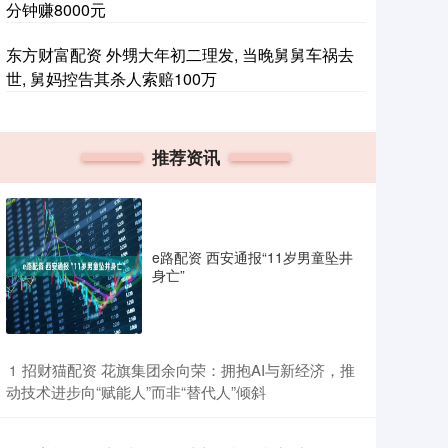
分钟赚8000元
东方财富配资 外甥大年初二理发, 当晚舅舅车祸去
世, 舅妈控告其杀人索赔100万
推荐资讯
e路配资 西安通报“11岁男童坠井
身亡”
​招财猫配资 花旗集团余向荣：拥抱AI与新经济，推
1
动技术进步向“赋能人”而非“替代人”倾斜