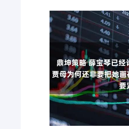
上证指数
3940.04
0
2.13%
39.68
1.02