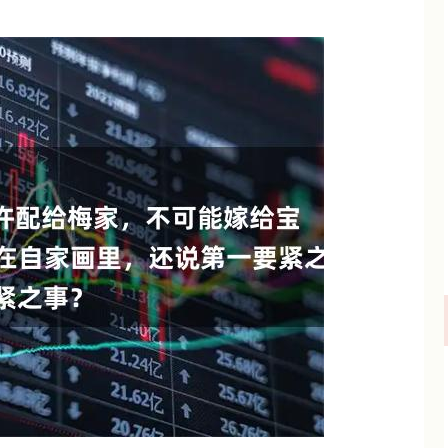
深证成指
14311.01
%
200.89
1.42%