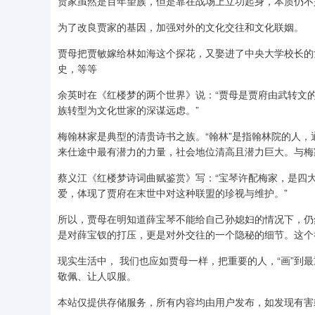
贾家虽然是百年望族，但是靠在战场上立功起身，本质仍不
为了改良贾家的基因，加强对外的文化交往和文化联姻。
贾母把贾敏嫁给林如海这个探花，又娶进了中央大学校长的
史，等等
余英时在《红楼梦的两个世界》说：“贾母是贾府由武转文
族转型为文化世家的深谋远虑。”
梅翰林家是典型的清贵诗书之族。“翰林”是指翰林院的人
来仕途中最有潜力的力量，社会地位清高且潜力巨大。与梅
蔡义江《红楼梦诗词曲赋鉴赏》写：“宝琴许配梅家，是四
爱，体现了贾府在末世中对这种联盟的珍视与维护。”
所以，贾母在明知道薛宝琴不能给自己孙媳妇的情况下，仍
是对薛宝钗的打压，更是对外交往的一个隐秘的细节。这个
现实生活中， 我们也应如贾母一样，把重要的人，“画”到
敬佩、让人叹服。
本站仅提供存储服务，所有内容均由用户发布，如发现有害