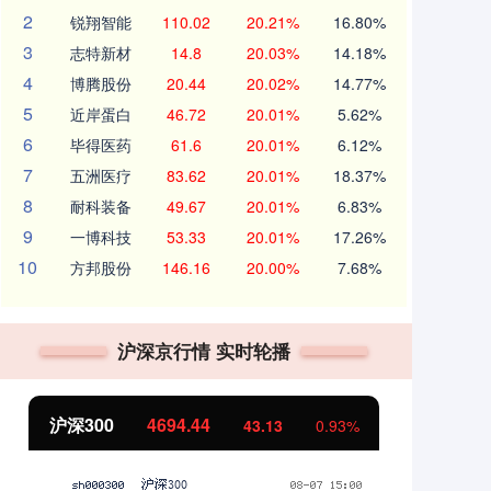
2
锐翔智能
110.02
20.21%
16.80%
3
志特新材
14.8
20.03%
14.18%
4
博腾股份
20.44
20.02%
14.77%
5
近岸蛋白
46.72
20.01%
5.62%
6
毕得医药
61.6
20.01%
6.12%
7
五洲医疗
83.62
20.01%
18.37%
8
耐科装备
49.67
20.01%
6.83%
9
一博科技
53.33
20.01%
17.26%
10
方邦股份
146.16
20.00%
7.68%
沪深京行情 实时轮播
沪深300
4694.44
北证
43.13
0.93%