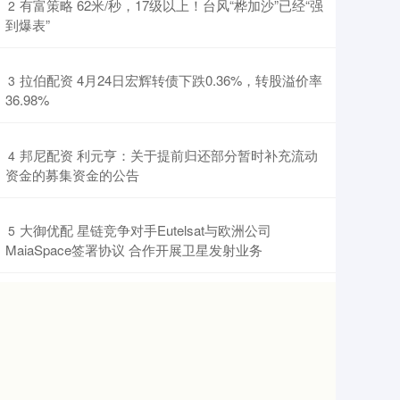
​有富策略 62米/秒，17级以上！台风“桦加沙”已经“强
2
到爆表”
​拉伯配资 4月24日宏辉转债下跌0.36%，转股溢价率
3
36.98%
​邦尼配资 利元亨：关于提前归还部分暂时补充流动
4
资金的募集资金的公告
​大御优配 星链竞争对手Eutelsat与欧洲公司
5
MaiaSpace签署协议 合作开展卫星发射业务