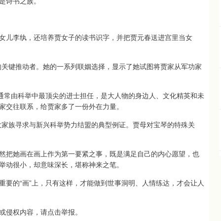
是诗书之族。
女儿李纨，还培养贾女子的读书识字，并把贾元春送进宫里当女
的关键推动者。她的一系列联姻选择，显示了她试图将贾家从军功家
，通常由科举中最顶尖的进士担任，是大人物的身边人、文化精英和未
家交往联系，给贾家多了一份外在力量。
大家族寻求与新兴科举势力结盟的典型例证。贾母对宝琴的特殊关
然把她画在画上作为第一要紧之事，既是满足自己的内心愿望，也
举动很小，却意味深长，堪称神来之笔。
最重要的“画”上，只有这样，才能做到世事洞明、人情练达，才会让人
或侵权内容，请点击举报。