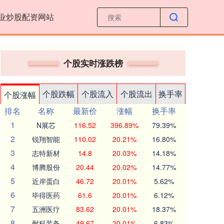
业炒股配资网站
个股实时涨跌榜
个股跌幅
个股流入
个股流出
换手率
个股涨幅
排名
名称
最新价
涨幅
换手率
1
N展芯
116.52
396.89%
79.39%
2
锐翔智能
110.02
20.21%
16.80%
3
志特新材
14.8
20.03%
14.18%
4
博腾股份
20.44
20.02%
14.77%
5
近岸蛋白
46.72
20.01%
5.62%
6
毕得医药
61.6
20.01%
6.12%
7
五洲医疗
83.62
20.01%
18.37%
8
耐科装备
49.67
20.01%
6.83%