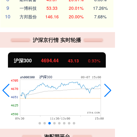
9
一博科技
53.33
20.01%
17.26%
10
方邦股份
146.16
20.00%
7.68%
沪深京行情 实时轮播
沪深300
4694.44
北
43.13
0.93%
淘配网平台