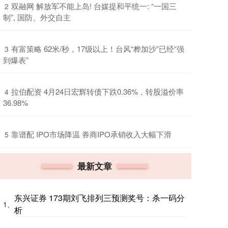
​双融网 解放军不能上岛! 台媒提和平统一: “一国三
2
制”, 国防、外交自主
​有富策略 62米/秒，17级以上！台风“桦加沙”已经“强
3
到爆表”
​拉伯配资 4月24日宏辉转债下跌0.36%，转股溢价率
4
36.98%
​靠谱配 IPO市场降温 券商IPO承销收入大幅下滑
5
最新文章
东兴证券 173期刘飞排列三预测奖号：杀一码分
1、
析