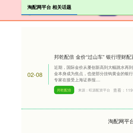
淘配网平台 相关话题
首页
邦乾配倍 金价“过山车” 银行理财配
近期，国际金价从屡创新高到大幅跳水再到
02-08
金本身成为焦点，也使部分挂钩黄金的银行
专家在接受上海证券报....
查看：
119
邦乾配倍
来源：旺源配资平台
淘配网平