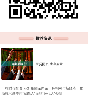
推荐资讯
宝贷配资 生存变量
​招财猫配资 花旗集团余向荣：拥抱AI与新经济，推
1
动技术进步向“赋能人”而非“替代人”倾斜