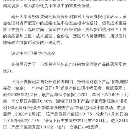
周期切换，成为多极化货币体系中的重要价值锚。
南开大学金融发展研究院院长田利辉对上海证券报记者表示，黄
金在理财资产配置中的战略地位不会发生根本性逆转，但其战术重要
性正在提升：战略层面，黄金作为终极避险工具和货币信用对冲工具
的功能更加凸显；战术层面，金价在一定区间内灵活调整，用以应对
地缘政治或货币政策的不确定性。
波动中的“卫星”角色未变
金价巨震之下，市场关注的焦点也转向黄金理财产品能否承受住
压力。
上海证券报记者自公开途径查询到，招银理财旗下产品“招银理财
嘉盈（稳金）一年持有日开1号”近期净值出现小幅回撤。数据显示：
截至2026年2月2日，该产品单位净值报1.0701，单日下跌0.60%；此
前一个交易日亦回落0.40%。浙银理财旗下产品“浙银理财琮融九溪添
利180天持有2号黄金策略增强理财产品”净值也出现小幅波动。数据
显示，2026年2月2日，该产品份额净值报1.0175，较此前1月30日的
1.0192回落约0.17%，净值下行主要集中在1月末至2月初。进入2月3
日，产品净值回升至1.0182，较前一交易日小幅反弹。