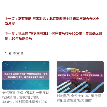
上一篇：
蔚莱策略 河套对话：北京潮籍博士团来深座谈合作区创
新发展
下一篇：
恒正网 70岁周润发2小时完赛马拉松10公里！笑言毫无难
度：20年后跑全马
相关文章
奇点财富 元保(YB.US)一季度财
邦乾配倍 金价“过山车” 银行理
报超预期，营收同比增长
财配置逻辑迎“压力测试”
43.8%，净利润同比增长122%