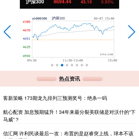
北证50
1134.24
11.37
1.01%
热点资讯
客新策略 173期龙九排列三预测奖号：绝杀一码
航心配资 加息预期猛升！34年来最分裂美联储是对沃什的“下
马威”？
信汇网 许利民谈最后一攻：布置的是赵睿突上线，球本不该