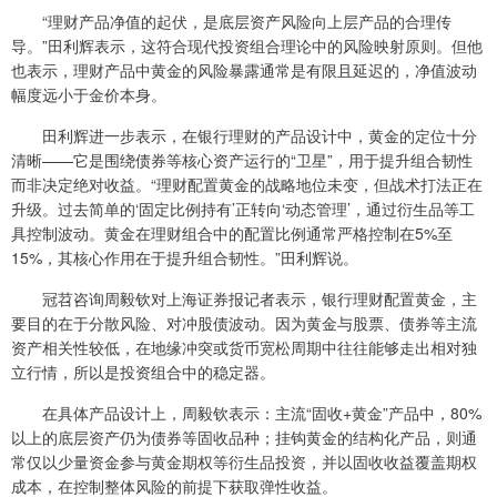
“理财产品净值的起伏，是底层资产风险向上层产品的合理传
导。”田利辉表示，这符合现代投资组合理论中的风险映射原则。但他
也表示，理财产品中黄金的风险暴露通常是有限且延迟的，净值波动
幅度远小于金价本身。
田利辉进一步表示，在银行理财的产品设计中，黄金的定位十分
清晰——它是围绕债券等核心资产运行的“卫星”，用于提升组合韧性
而非决定绝对收益。“理财配置黄金的战略地位未变，但战术打法正在
升级。过去简单的‘固定比例持有’正转向‘动态管理’，通过衍生品等工
具控制波动。黄金在理财组合中的配置比例通常严格控制在5%至
15%，其核心作用在于提升组合韧性。”田利辉说。
冠苕咨询周毅钦对上海证券报记者表示，银行理财配置黄金，主
要目的在于分散风险、对冲股债波动。因为黄金与股票、债券等主流
资产相关性较低，在地缘冲突或货币宽松周期中往往能够走出相对独
立行情，所以是投资组合中的稳定器。
在具体产品设计上，周毅钦表示：主流“固收+黄金”产品中，80%
以上的底层资产仍为债券等固收品种；挂钩黄金的结构化产品，则通
常仅以少量资金参与黄金期权等衍生品投资，并以固收收益覆盖期权
成本，在控制整体风险的前提下获取弹性收益。