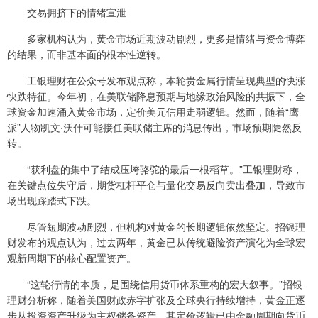
交易拥挤下的情绪宣泄
多家机构认为，黄金市场近期波动剧烈，更多是情绪与资金博弈
的结果，而非基本面的根本性逆转。
工银理财在公众号发布观点称，本轮贵金属行情呈现典型的快涨
快跌特征。今年初，在美联储降息预期与地缘政治风险的共振下，全
球资金加速涌入黄金市场，定价美元信用走弱逻辑。然而，随着“鹰
派”人物凯文·沃什可能接任美联储主席的消息传出，市场预期陡然反
转。
“获利盘的集中了结成压垮骆驼的最后一根稻草。”工银理财称，
在关键点位失守后，期货杠杆平仓与量化交易反向卖出叠加，导致市
场出现踩踏式下跌。
尽管短期波动剧烈，但机构对黄金的长期逻辑依然坚定。招银理
财发布的观点认为，过去两年，黄金已从传统避险资产演化为全球宏
观新周期下的核心配置资产。
“这轮行情的本质，是围绕信用货币体系重构的宏大叙事。”招银
理财分析称，随着美国财政赤字扩张及全球央行持续增持，黄金正逐
步从投资资产升级为主权储备资产，其定价逻辑已由金融周期向货币