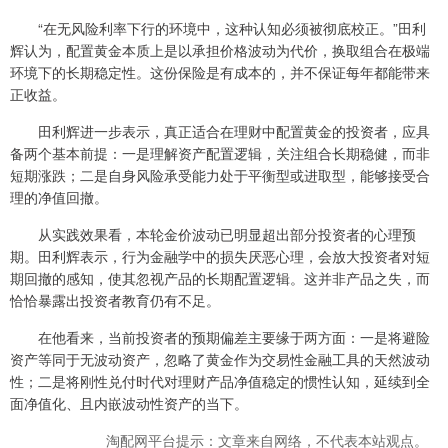
“在无风险利率下行的环境中，这种认知必须被彻底校正。”田利
辉认为，配置黄金本质上是以承担价格波动为代价，换取组合在极端
环境下的长期稳定性。这份保险是有成本的，并不保证每年都能带来
正收益。
田利辉进一步表示，真正适合在理财中配置黄金的投资者，应具
备两个基本前提：一是理解资产配置逻辑，关注组合长期稳健，而非
短期涨跌；二是自身风险承受能力处于平衡型或进取型，能够接受合
理的净值回撤。
从实践效果看，本轮金价波动已明显超出部分投资者的心理预
期。田利辉表示，行为金融学中的损失厌恶心理，会放大投资者对短
期回撤的感知，使其忽视产品的长期配置逻辑。这并非产品之失，而
恰恰暴露出投资者教育仍有不足。
在他看来，当前投资者的预期偏差主要缘于两方面：一是将避险
资产等同于无波动资产，忽略了黄金作为交易性金融工具的天然波动
性；二是将刚性兑付时代对理财产品净值稳定的惯性认知，延续到全
面净值化、且内嵌波动性资产的当下。
淘配网平台提示：文章来自网络，不代表本站观点。