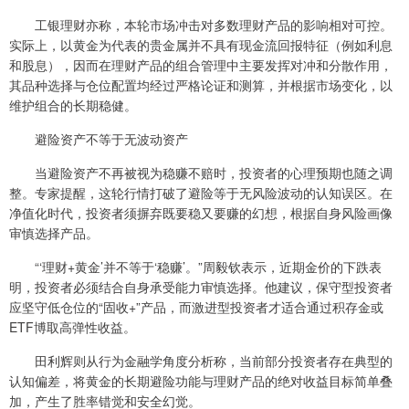
工银理财亦称，本轮市场冲击对多数理财产品的影响相对可控。
实际上，以黄金为代表的贵金属并不具有现金流回报特征（例如利息
和股息），因而在理财产品的组合管理中主要发挥对冲和分散作用，
其品种选择与仓位配置均经过严格论证和测算，并根据市场变化，以
维护组合的长期稳健。
避险资产不等于无波动资产
当避险资产不再被视为稳赚不赔时，投资者的心理预期也随之调
整。专家提醒，这轮行情打破了避险等于无风险波动的认知误区。在
净值化时代，投资者须摒弃既要稳又要赚的幻想，根据自身风险画像
审慎选择产品。
“‘理财+黄金’并不等于‘稳赚’。”周毅钦表示，近期金价的下跌表
明，投资者必须结合自身承受能力审慎选择。他建议，保守型投资者
应坚守低仓位的“固收+”产品，而激进型投资者才适合通过积存金或
ETF博取高弹性收益。
田利辉则从行为金融学角度分析称，当前部分投资者存在典型的
认知偏差，将黄金的长期避险功能与理财产品的绝对收益目标简单叠
加，产生了胜率错觉和安全幻觉。