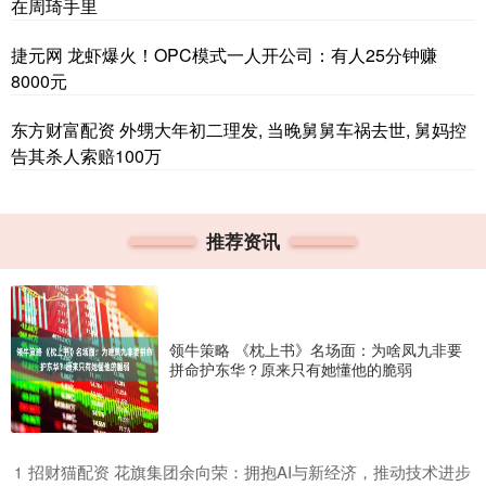
在周琦手里
捷元网 龙虾爆火！OPC模式一人开公司：有人25分钟赚
8000元
东方财富配资 外甥大年初二理发, 当晚舅舅车祸去世, 舅妈控
告其杀人索赔100万
推荐资讯
领牛策略 《枕上书》名场面：为啥凤九非要
拼命护东华？原来只有她懂他的脆弱
​招财猫配资 花旗集团余向荣：拥抱AI与新经济，推动技术进步
1