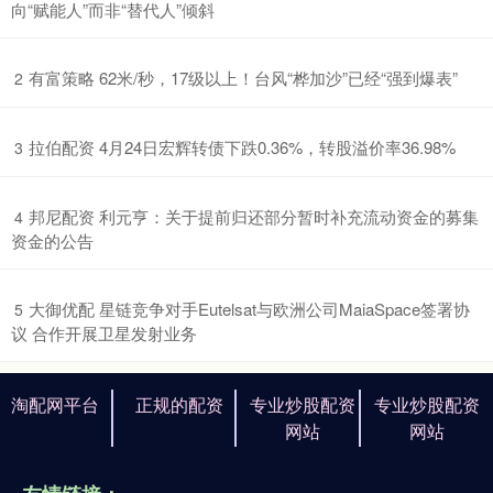
向“赋能人”而非“替代人”倾斜
​有富策略 62米/秒，17级以上！台风“桦加沙”已经“强到爆表”
2
​拉伯配资 4月24日宏辉转债下跌0.36%，转股溢价率36.98%
3
​邦尼配资 利元亨：关于提前归还部分暂时补充流动资金的募集
4
资金的公告
​大御优配 星链竞争对手Eutelsat与欧洲公司MaiaSpace签署协
5
议 合作开展卫星发射业务
淘配网平台
正规的配资
专业炒股配资
专业炒股配资
网站
网站