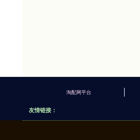
淘配网平台
友情链接：