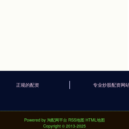
正规的配资
专业炒股配资网
Powered by
淘配网平台
RSS地图
HTML地图
Copyright
© 2013-2025