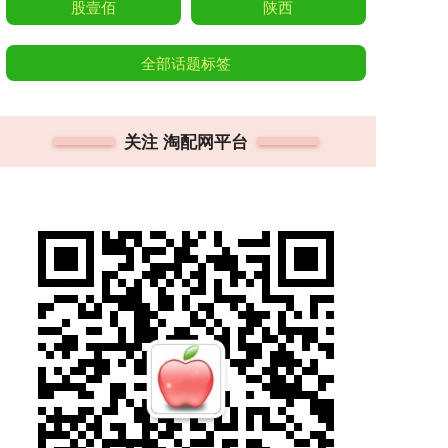
股壹佰
陕西
全部话题标签
关注 淘配网平台