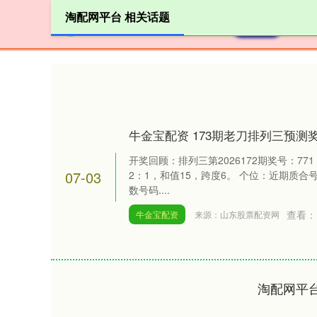
淘配网平台 相关话题
首页
牛金宝配资 173期老刀排列三预测
开奖回顾：排列三第2026172期奖号：7
07-03
2：1，和值15，跨度6。 个位：近期质
数号码....
查看：
牛金宝配资
来源：山东股票配资网
淘配网平