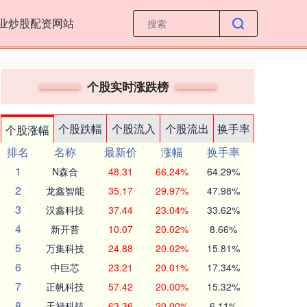
业炒股配资网站
个股实时涨跌榜
个股跌幅
个股流入
个股流出
换手率
个股涨幅
排名
名称
最新价
涨幅
换手率
1
N森合
48.31
66.24%
64.29%
2
龙鑫智能
35.17
29.97%
47.98%
3
汉鑫科技
37.44
23.04%
33.62%
4
新开普
10.07
20.02%
8.66%
5
万集科技
24.88
20.02%
15.81%
6
中巨芯
23.21
20.01%
17.34%
7
正帆科技
57.42
20.00%
15.32%
8
天禄科技
63.36
20.00%
6.11%