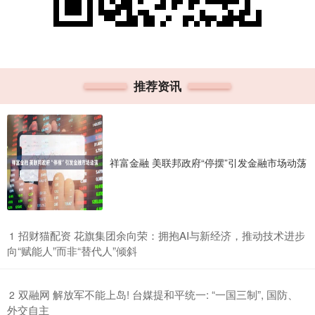
推荐资讯
祥富金融 美联邦政府“停摆”引发金融市场动荡
​招财猫配资 花旗集团余向荣：拥抱AI与新经济，推动技术进步
1
向“赋能人”而非“替代人”倾斜
​双融网 解放军不能上岛! 台媒提和平统一: “一国三制”, 国防、
2
外交自主