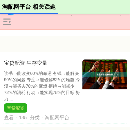
淘配网平台 相关话题
宝贷配资 生存变量
读书→能改变60%的命运 有钱→能解决
90%的问题 专注→能破解82%的难题 冷
漠→能省去78%的麻烦 拒绝→能减少
72%的消耗 行动→能实现75%的目标 努
力....
宝贷配资
查看：
135
分类：
淘配网平台