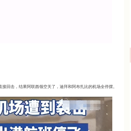
，直接回击，结果阿联酋领空关了，迪拜和阿布扎比的机场全停摆。