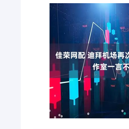
深证成指
14311.01
.68
1.02%
200.89
1