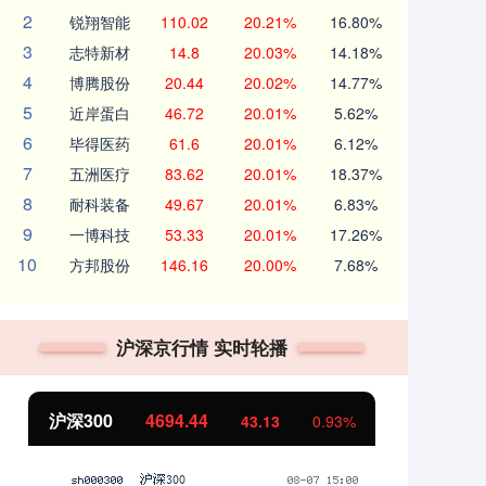
2
锐翔智能
110.02
20.21%
16.80%
3
志特新材
14.8
20.03%
14.18%
4
博腾股份
20.44
20.02%
14.77%
5
近岸蛋白
46.72
20.01%
5.62%
6
毕得医药
61.6
20.01%
6.12%
7
五洲医疗
83.62
20.01%
18.37%
8
耐科装备
49.67
20.01%
6.83%
9
一博科技
53.33
20.01%
17.26%
10
方邦股份
146.16
20.00%
7.68%
沪深京行情 实时轮播
北证50
1134.24
创
11.37
1.01%