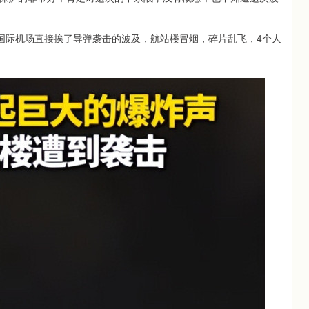
拜国际机场直接挨了导弹袭击的波及，航站楼冒烟，碎片乱飞，4个人