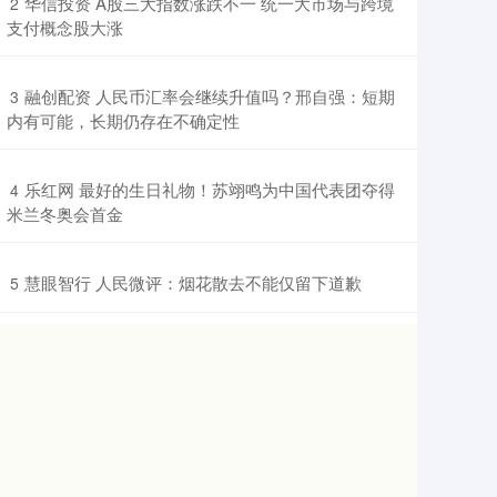
​华信投资 A股三大指数涨跌不一 统一大市场与跨境
2
支付概念股大涨
​融创配资 人民币汇率会继续升值吗？邢自强：短期
3
内有可能，长期仍存在不确定性
​乐红网 最好的生日礼物！苏翊鸣为中国代表团夺得
4
米兰冬奥会首金
​慧眼智行 人民微评：烟花散去不能仅留下道歉
5