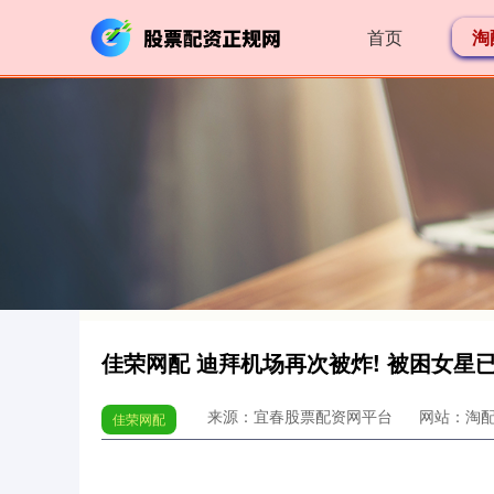
首页
淘
佳荣网配 迪拜机场再次被炸! 被困女星已
来源：宜春股票配资网平台
网站：淘
佳荣网配