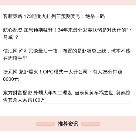
客新策略 173期龙九排列三预测奖号：绝杀一码
航心配资 加息预期猛升！34年来最分裂美联储是对沃什的“下
马威”？
信汇网 许利民谈最后一攻：布置的是赵睿突上线，球本不该
在周琦手里
捷元网 龙虾爆火！OPC模式一人开公司：有人25分钟赚
8000元
东方财富配资 外甥大年初二理发, 当晚舅舅车祸去世, 舅妈控
告其杀人索赔100万
推荐资讯