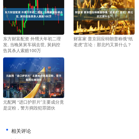
东方财富配资 外甥大年初二理
财富家 普京回应特朗普称俄“纸
发, 当晚舅舅车祸去世, 舅妈控
老虎”言论：那北约又算什么？
告其杀人索赔100万
元配网 “进口护肝片”主要成分竟
是淀粉，警方捣毁犯罪团伙
相关评论