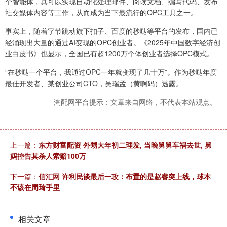
个智能体，其可以实现自动化处理邮件、阅读文档、编写代码、发布
社交媒体内容等工作，从而成为当下最流行的OPC工具之一。
事实上，随着字节跳动旗下扣子、百度的秒哒等平台的发布，国内已
经涌现出大量的通过AI变现的OPC创业者。《2025年中国数字经济创
业白皮书》也显示，全国已有超1200万个体创业者选择OPC模式。
“在秒哒一个平台，我通过OPC一年就变现了几十万”。作为秒哒年度
最佳开发者、某创业公司CTO，吴瑞孟（黄啊码）透露。
淘配网平台提示：文章来自网络，不代表本站观点。
上一篇：
东方财富配资 外甥大年初二理发, 当晚舅舅车祸去世, 舅
妈控告其杀人索赔100万
下一篇：
信汇网 许利民谈最后一攻：布置的是赵睿突上线，球本
不该在周琦手里
相关文章