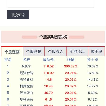
提交评论
个股实时涨跌榜
个股跌幅
个股流入
个股流出
换手率
个股涨幅
排名
名称
最新价
涨幅
换手率
1
N展芯
116.52
396.89%
79.39%
2
锐翔智能
110.02
20.21%
16.80%
3
志特新材
14.8
20.03%
14.18%
4
博腾股份
20.44
20.02%
14.77%
5
近岸蛋白
46.72
20.01%
5.62%
6
毕得医药
61.6
20.01%
6.12%
7
五洲医疗
83.62
20.01%
18.37%