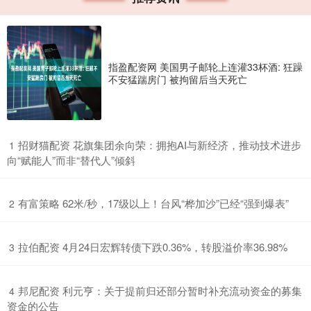
指盈配资网 美国男子邮轮上连灌33杯酒: 狂躁
不安猛踹房门 被拘留后当天死亡
​招财猫配资 花旗集团余向荣：拥抱AI与新经济，推动技术进步
1
向“赋能人”而非“替代人”倾斜
​有富策略 62米/秒，17级以上！台风“桦加沙”已经“强到爆表”
2
​拉伯配资 4月24日宏辉转债下跌0.36%，转股溢价率36.98%
3
​邦尼配资 利元亨：关于提前归还部分暂时补充流动资金的募集
4
资金的公告