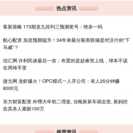
热点资讯
客新策略 173期龙九排列三预测奖号：绝杀一码
航心配资 加息预期猛升！34年来最分裂美联储是对沃什的“下
马威”？
信汇网 许利民谈最后一攻：布置的是赵睿突上线，球本不该
在周琦手里
捷元网 龙虾爆火！OPC模式一人开公司：有人25分钟赚
8000元
东方财富配资 外甥大年初二理发, 当晚舅舅车祸去世, 舅妈控
告其杀人索赔100万
推荐资讯