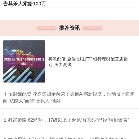
告其杀人索赔100万
推荐资讯
邦乾配倍 金价“过山车” 银行理财配置逻辑
迎“压力测试”
​招财猫配资 花旗集团余向荣：拥抱AI与新经济，推动技术进步
1
向“赋能人”而非“替代人”倾斜
​有富策略 62米/秒，17级以上！台风“桦加沙”已经“强到爆表”
2