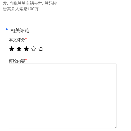
发, 当晚舅舅车祸去世, 舅妈控
告其杀人索赔100万
相关评论
本文评分
*
评论内容
*