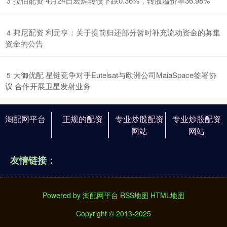
​拉伯配资 4月24日宏辉转债下跌0.36%，转股溢价率36.98%
3
​邦尼配资 利元亨：关于提前归还部分暂时补充流动资金的募集
4
资金的公告
​大御优配 星链竞争对手Eutelsat与欧洲公司MaiaSpace签署协
5
议 合作开展卫星发射业务
淘配网平台
正规的配资
专业炒股配资
专业炒股配资
网站
网站
友情链接：
Powered by
淘配网平台
RSS地图
HTML地图
Copyright
© 2013-2025