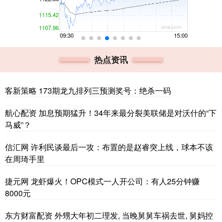
热点资讯
客新策略 173期龙九排列三预测奖号：绝杀一码
航心配资 加息预期猛升！34年来最分裂美联储是对沃什的“下
马威”？
信汇网 许利民谈最后一攻：布置的是赵睿突上线，球本不该
在周琦手里
捷元网 龙虾爆火！OPC模式一人开公司：有人25分钟赚
8000元
东方财富配资 外甥大年初二理发, 当晚舅舅车祸去世, 舅妈控