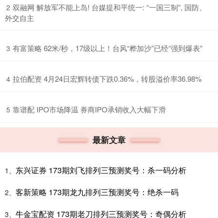
​双融网 解放军不能上岛! 台媒提和平统一: “一国三制”, 国防、
2
外交自主
​有富策略 62米/秒，17级以上！台风“桦加沙”已经“强到爆表”
3
​拉伯配资 4月24日宏辉转债下跌0.36%，转股溢价率36.98%
4
​靠谱配 IPO市场降温 券商IPO承销收入大幅下滑
5
最新文章
东兴证券 173期刘飞排列三预测奖号：杀一码分析
1、
客新策略 173期龙九排列三预测奖号：绝杀一码
2、
牛金宝配资 173期老刀排列三预测奖号：奇偶分析
3、