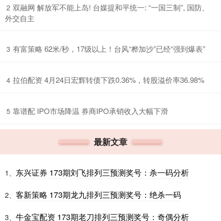
​双融网 解放军不能上岛! 台媒提和平统一: “一国三制”, 国防、
2
外交自主
​有富策略 62米/秒，17级以上！台风“桦加沙”已经“强到爆表”
3
​拉伯配资 4月24日宏辉转债下跌0.36%，转股溢价率36.98%
4
​靠谱配 IPO市场降温 券商IPO承销收入大幅下滑
5
最新文章
东兴证券 173期刘飞排列三预测奖号：杀一码分析
1、
客新策略 173期龙九排列三预测奖号：绝杀一码
2、
牛金宝配资 173期老刀排列三预测奖号：奇偶分析
3、