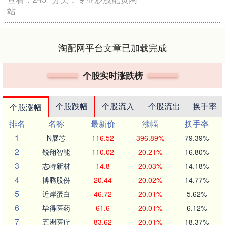
站
淘配网平台文章已加载完成
个股实时涨跌榜
个股跌幅
个股流入
个股流出
换手率
个股涨幅
排名
名称
最新价
涨幅
换手率
1
N展芯
116.52
396.89%
79.39%
2
锐翔智能
110.02
20.21%
16.80%
3
志特新材
14.8
20.03%
14.18%
4
博腾股份
20.44
20.02%
14.77%
5
近岸蛋白
46.72
20.01%
5.62%
6
毕得医药
61.6
20.01%
6.12%
7
五洲医疗
83.62
20.01%
18.37%