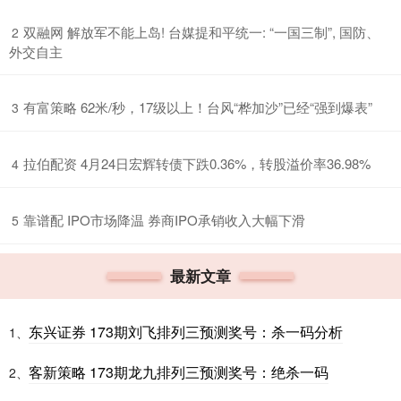
​双融网 解放军不能上岛! 台媒提和平统一: “一国三制”, 国防、
2
外交自主
​有富策略 62米/秒，17级以上！台风“桦加沙”已经“强到爆表”
3
​拉伯配资 4月24日宏辉转债下跌0.36%，转股溢价率36.98%
4
​靠谱配 IPO市场降温 券商IPO承销收入大幅下滑
5
最新文章
东兴证券 173期刘飞排列三预测奖号：杀一码分析
1、
客新策略 173期龙九排列三预测奖号：绝杀一码
2、