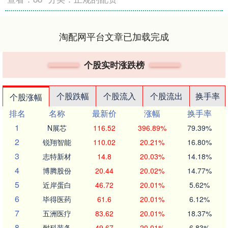
淘配网平台文章已加载完成
个股实时涨跌榜
个股跌幅
个股流入
个股流出
换手率
个股涨幅
排名
名称
最新价
涨幅
换手率
1
N展芯
116.52
396.89%
79.39%
2
锐翔智能
110.02
20.21%
16.80%
3
志特新材
14.8
20.03%
14.18%
4
博腾股份
20.44
20.02%
14.77%
5
近岸蛋白
46.72
20.01%
5.62%
6
毕得医药
61.6
20.01%
6.12%
7
五洲医疗
83.62
20.01%
18.37%
8
耐科装备
49.67
20.01%
6.83%