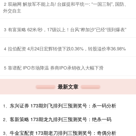
​双融网 解放军不能上岛! 台媒提和平统一: “一国三制”, 国防、
2
外交自主
​有富策略 62米/秒，17级以上！台风“桦加沙”已经“强到爆表”
3
​拉伯配资 4月24日宏辉转债下跌0.36%，转股溢价率36.98%
4
​靠谱配 IPO市场降温 券商IPO承销收入大幅下滑
5
最新文章
东兴证券 173期刘飞排列三预测奖号：杀一码分析
1、
客新策略 173期龙九排列三预测奖号：绝杀一码
2、
牛金宝配资 173期老刀排列三预测奖号：奇偶分析
3、