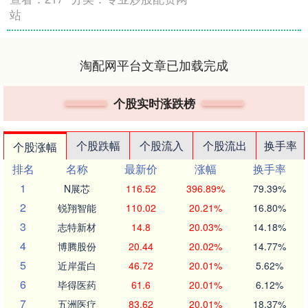
站
淘配网平台文章已加载完成
个股实时涨跌榜
个股跌幅
个股流入
个股流出
换手率
个股涨幅
排名
名称
最新价
涨幅
换手率
1
N展芯
116.52
396.89%
79.39%
2
锐翔智能
110.02
20.21%
16.80%
3
志特新材
14.8
20.03%
14.18%
4
博腾股份
20.44
20.02%
14.77%
5
近岸蛋白
46.72
20.01%
5.62%
6
毕得医药
61.6
20.01%
6.12%
7
五洲医疗
83.62
20.01%
18.37%