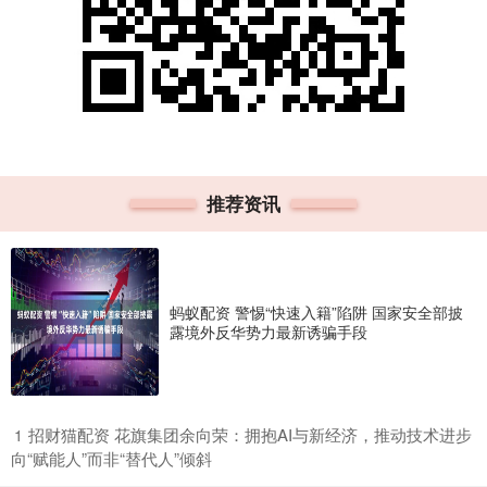
推荐资讯
蚂蚁配资 警惕“快速入籍”陷阱 国家安全部披
露境外反华势力最新诱骗手段
​招财猫配资 花旗集团余向荣：拥抱AI与新经济，推动技术进步
1
向“赋能人”而非“替代人”倾斜