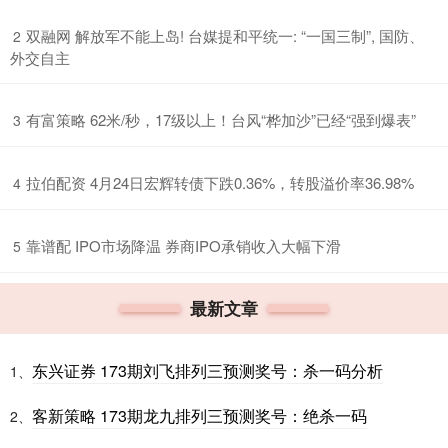
​双融网 解放军不能上岛! 台媒提和平统一: “一国三制”, 国防、
2
外交自主
​有富策略 62米/秒，17级以上！台风“桦加沙”已经“强到爆表”
3
​拉伯配资 4月24日宏辉转债下跌0.36%，转股溢价率36.98%
4
​靠谱配 IPO市场降温 券商IPO承销收入大幅下滑
5
最新文章
东兴证券 173期刘飞排列三预测奖号：杀一码分析
1、
客新策略 173期龙九排列三预测奖号：绝杀一码
2、