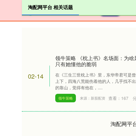
淘配网平台 相关话题
首页
领牛策略 《枕上书》名场面：为啥
只有她懂他的脆弱
02-14
在《三生三世枕上书》里，东华帝君可是曾
上下，四海八荒能伤着他的人，几乎找不出
的靠山，觉得有他在，....
查看：
167
领牛策略
来源：新股配资
淘配网平