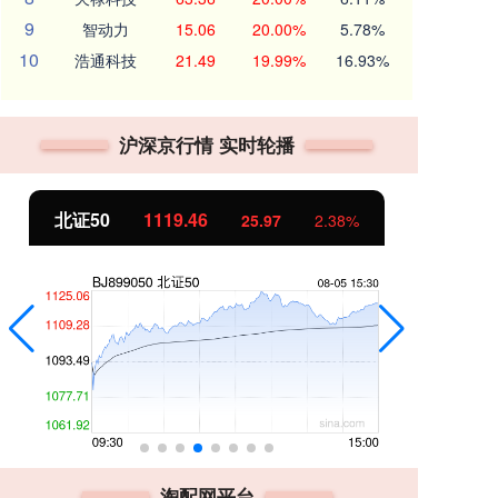
9
智动力
15.06
20.00%
5.78%
10
浩通科技
21.49
19.99%
16.93%
沪深京行情 实时轮播
北证50
1119.46
创
25.97
2.38%
淘配网平台