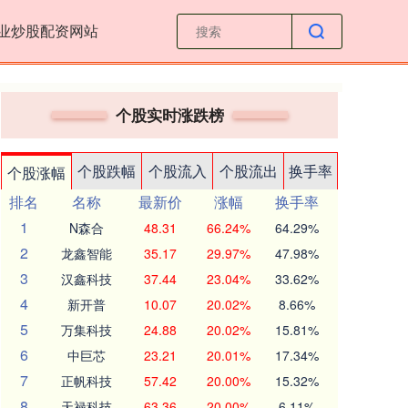
业炒股配资网站
个股实时涨跌榜
个股跌幅
个股流入
个股流出
换手率
个股涨幅
排名
名称
最新价
涨幅
换手率
1
N森合
48.31
66.24%
64.29%
2
龙鑫智能
35.17
29.97%
47.98%
3
汉鑫科技
37.44
23.04%
33.62%
4
新开普
10.07
20.02%
8.66%
5
万集科技
24.88
20.02%
15.81%
6
中巨芯
23.21
20.01%
17.34%
7
正帆科技
57.42
20.00%
15.32%
8
天禄科技
63.36
20.00%
6.11%