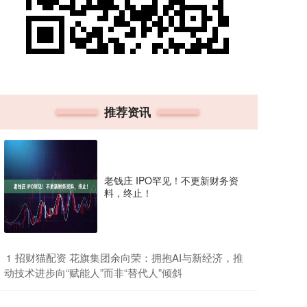
推荐资讯
老钱庄 IPO罕见！不更新财务资
料，终止！
​招财猫配资 花旗集团余向荣：拥抱AI与新经济，推
1
动技术进步向“赋能人”而非“替代人”倾斜