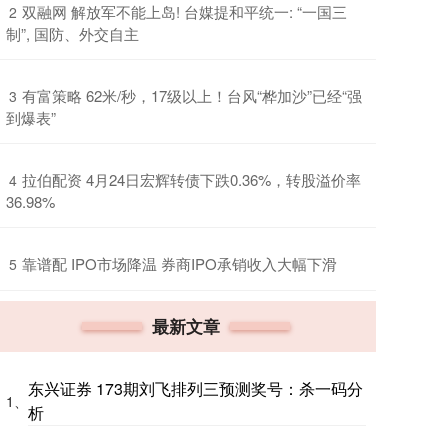
​双融网 解放军不能上岛! 台媒提和平统一: “一国三
2
制”, 国防、外交自主
​有富策略 62米/秒，17级以上！台风“桦加沙”已经“强
3
到爆表”
​拉伯配资 4月24日宏辉转债下跌0.36%，转股溢价率
4
36.98%
​靠谱配 IPO市场降温 券商IPO承销收入大幅下滑
5
最新文章
东兴证券 173期刘飞排列三预测奖号：杀一码分
1、
析