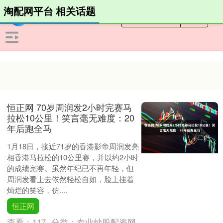
淘配网平台 相关话题
恒正网 70岁周润发2小时完赛马
拉松10公里！笑言毫无难度：20
年后跑全马
1月18日，接近71岁的香港影帝周润发亮
相香港马拉松的10公里赛，并以约2小时
的成绩完赛。虽然年纪已不再年轻，但
周润发看上去依然轻松自如，脸上挂着
灿烂的笑容，仿....
恒正网
查看：
117
分类：
专业炒股配资网