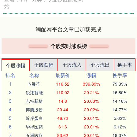
站
淘配网平台文章已加载完成
个股实时涨跌榜
个股跌幅
个股流入
个股流出
换手率
个股涨幅
排名
名称
最新价
涨幅
换手率
1
N展芯
116.52
396.89%
79.39%
2
锐翔智能
110.02
20.21%
16.80%
3
志特新材
14.8
20.03%
14.18%
4
博腾股份
20.44
20.02%
14.77%
5
近岸蛋白
46.72
20.01%
5.62%
6
毕得医药
61.6
20.01%
6.12%
7
五洲医疗
83.62
20.01%
18.37%