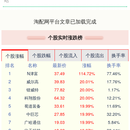
站
淘配网平台文章已加载完成
个股实时涨跌榜
个股跌幅
个股流入
个股流出
换手率
个股涨幅
排名
名称
最新价
涨幅
换手率
1
N津富
37.49
114.72%
77.46%
2
威尔高
39.83
20.01%
17.76%
3
锴威特
77.82
20.00%
1.17%
4
科翔股份
64.32
20.00%
12.21%
5
蜀道装备
33.61
19.99%
11.69%
6
中巨芯
27.85
19.99%
32.20%
7
广哈通信
19.03
19.99%
5.84%