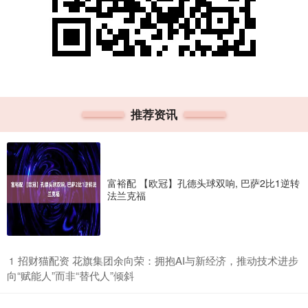
推荐资讯
富裕配 【欧冠】孔德头球双响, 巴萨2比1逆转
法兰克福
​招财猫配资 花旗集团余向荣：拥抱AI与新经济，推动技术进步
1
向“赋能人”而非“替代人”倾斜