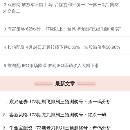
​双融网 解放军不能上岛! 台媒提和平统一: “一国三制”, 国防、
2
外交自主
​有富策略 62米/秒，17级以上！台风“桦加沙”已经“强到爆表”
3
​拉伯配资 4月24日宏辉转债下跌0.36%，转股溢价率36.98%
4
​靠谱配 IPO市场降温 券商IPO承销收入大幅下滑
5
最新文章
东兴证券 173期刘飞排列三预测奖号：杀一码分析
1、
客新策略 173期龙九排列三预测奖号：绝杀一码
2、
牛金宝配资 173期老刀排列三预测奖号：奇偶分析
3、