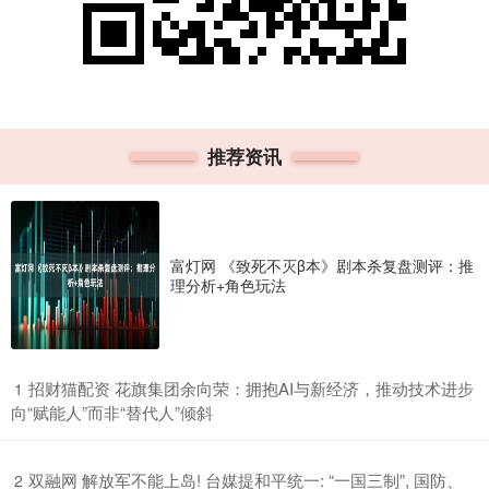
推荐资讯
富灯网 《致死不灭β本》剧本杀复盘测评：推
理分析+角色玩法
​招财猫配资 花旗集团余向荣：拥抱AI与新经济，推动技术进步
1
向“赋能人”而非“替代人”倾斜
​双融网 解放军不能上岛! 台媒提和平统一: “一国三制”, 国防、
2