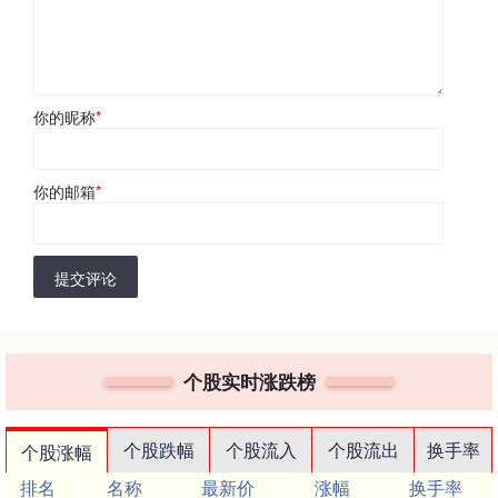
你的昵称
*
你的邮箱
*
提交评论
个股实时涨跌榜
个股跌幅
个股流入
个股流出
换手率
个股涨幅
排名
名称
最新价
涨幅
换手率