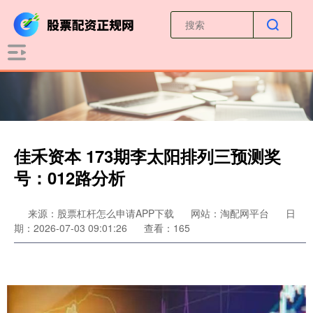
佳禾资本 173期李太阳排列三预测奖
号：012路分析
来源：股票杠杆怎么申请APP下载
网站：淘配网平台
日
期：2026-07-03 09:01:26
查看：165