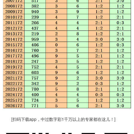
[扫码下载app，中过数字彩1千万以上的专家都在这儿！]