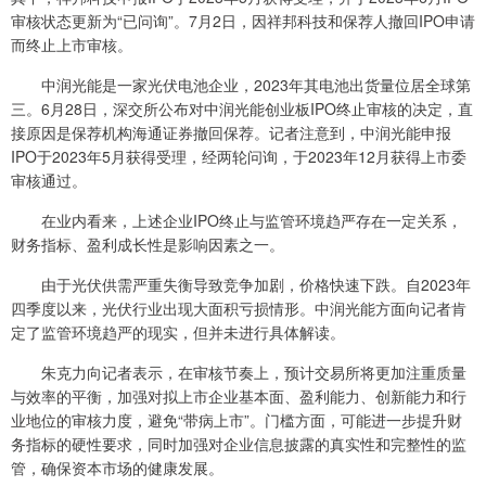
审核状态更新为“已问询”。7月2日，因祥邦科技和保荐人撤回IPO申请
而终止上市审核。
中润光能是一家光伏电池企业，2023年其电池出货量位居全球第
三。6月28日，深交所公布对中润光能创业板IPO终止审核的决定，直
接原因是保荐机构海通证券撤回保荐。记者注意到，中润光能申报
IPO于2023年5月获得受理，经两轮问询，于2023年12月获得上市委
审核通过。
在业内看来，上述企业IPO终止与监管环境趋严存在一定关系，
财务指标、盈利成长性是影响因素之一。
由于光伏供需严重失衡导致竞争加剧，价格快速下跌。自2023年
四季度以来，光伏行业出现大面积亏损情形。中润光能方面向记者肯
定了监管环境趋严的现实，但并未进行具体解读。
朱克力向记者表示，在审核节奏上，预计交易所将更加注重质量
与效率的平衡，加强对拟上市企业基本面、盈利能力、创新能力和行
业地位的审核力度，避免“带病上市”。门槛方面，可能进一步提升财
务指标的硬性要求，同时加强对企业信息披露的真实性和完整性的监
管，确保资本市场的健康发展。