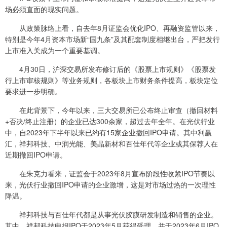
场必须直面的现实问题。
从政策脉络上看，自去年8月证监会优化IPO、再融资监管以来，
特别是今年4月资本市场新“国九条”及其配套制度相继出台，严把发行
上市准入关成为一个重要基调。
4月30日，沪深交易所发布修订后的《股票上市规则》《股票发
行上市审核规则》等业务规则，各板块上市财务条件提高，板块定位
要求进一步明确。
在此背景下，今年以来，三大交易所已公布终止审查（撤回材料
+否决/终止注册）的企业已达300余家，超过去年全年。在光伏行业
中，自2023年下半年以来已约有15家企业撤回IPO申请。其中利赢
汇，祥邦科技、中润光能、美晶新材和百佳年代等企业或其保荐人在
近期撤回IPO申请。
在朱克力看来，证监会于2023年8月宣布阶段性收紧IPO节奏以
来，光伏行业撤回IPO申请的企业激增，这是对市场过热的一次理性
降温。
祥邦科技与百佳年代都是从事光伏胶膜研发制造和销售的企业。
其中，祥邦科技申报IPO于2023年5月获得受理，并于2023年6月IPO