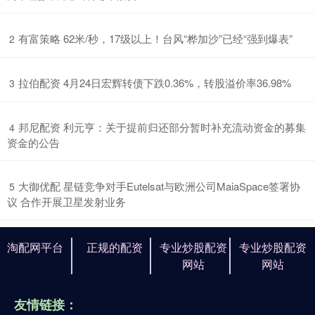
​有富策略 62米/秒，17级以上！台风“桦加沙”已经“强到爆表”
2
​拉伯配资 4月24日宏辉转债下跌0.36%，转股溢价率36.98%
3
​邦尼配资 利元亨：关于提前归还部分暂时补充流动资金的募集
4
资金的公告
​大御优配 星链竞争对手Eutelsat与欧洲公司MaiaSpace签署协
5
议 合作开展卫星发射业务
淘配网平台
正规的配资
专业炒股配资
专业炒股配资
网站
网站
友情链接：