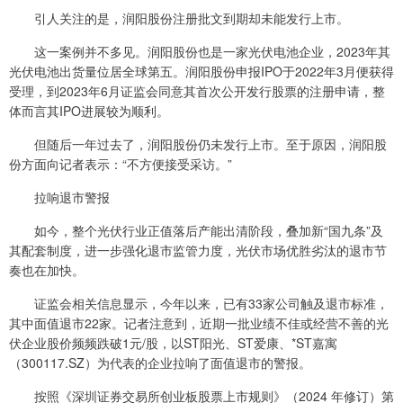
引人关注的是，润阳股份注册批文到期却未能发行上市。
这一案例并不多见。润阳股份也是一家光伏电池企业，2023年其
光伏电池出货量位居全球第五。润阳股份申报IPO于2022年3月便获得
受理，到2023年6月证监会同意其首次公开发行股票的注册申请，整
体而言其IPO进展较为顺利。
但随后一年过去了，润阳股份仍未发行上市。至于原因，润阳股
份方面向记者表示：“不方便接受采访。”
拉响退市警报
如今，整个光伏行业正值落后产能出清阶段，叠加新“国九条”及
其配套制度，进一步强化退市监管力度，光伏市场优胜劣汰的退市节
奏也在加快。
证监会相关信息显示，今年以来，已有33家公司触及退市标准，
其中面值退市22家。记者注意到，近期一批业绩不佳或经营不善的光
伏企业股价频频跌破1元/股，以ST阳光、ST爱康、*ST嘉寓
（300117.SZ）为代表的企业拉响了面值退市的警报。
按照《深圳证券交易所创业板股票上市规则》（2024 年修订）第