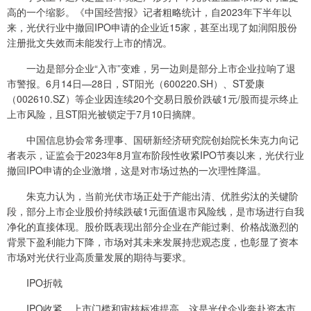
高的一个缩影。《中国经营报》记者粗略统计，自2023年下半年以
来，光伏行业中撤回IPO申请的企业近15家，甚至出现了如润阳股份
注册批文失效而未能发行上市的情况。
一边是部分企业“入市”变难，另一边则是部分上市企业拉响了退
市警报。6月14日—28日，ST阳光（600220.SH）、ST爱康
（002610.SZ）等企业因连续20个交易日股价跌破1元/股而提示终止
上市风险，且ST阳光被锁定于7月10日摘牌。
中国信息协会常务理事、国研新经济研究院创始院长朱克力向记
者表示，证监会于2023年8月宣布阶段性收紧IPO节奏以来，光伏行业
撤回IPO申请的企业激增，这是对市场过热的一次理性降温。
朱克力认为，当前光伏市场正处于产能出清、优胜劣汰的关键阶
段，部分上市企业股价持续跌破1元面值退市风险线，是市场进行自我
净化的直接体现。股价既表现出部分企业在产能过剩、价格战激烈的
背景下盈利能力下降，市场对其未来发展持悲观态度，也彰显了资本
市场对光伏行业高质量发展的期待与要求。
IPO折戟
IPO收紧，上市门槛和审核标准提高，这是光伏企业奔赴资本市