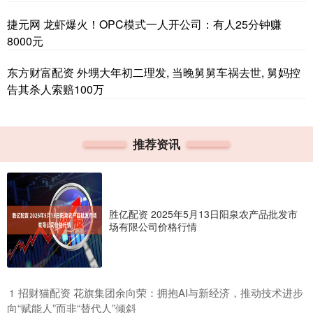
捷元网 龙虾爆火！OPC模式一人开公司：有人25分钟赚
8000元
东方财富配资 外甥大年初二理发, 当晚舅舅车祸去世, 舅妈控
告其杀人索赔100万
推荐资讯
胜亿配资 2025年5月13日阳泉农产品批发市
场有限公司价格行情
​招财猫配资 花旗集团余向荣：拥抱AI与新经济，推动技术进步
1
向“赋能人”而非“替代人”倾斜