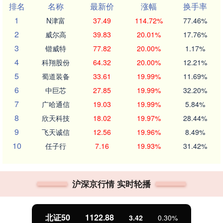
排名
名称
最新价
涨幅
换手率
1
N津富
37.49
114.72%
77.46%
2
威尔高
39.83
20.01%
17.76%
3
锴威特
77.82
20.00%
1.17%
4
科翔股份
64.32
20.00%
12.21%
5
蜀道装备
33.61
19.99%
11.69%
6
中巨芯
27.85
19.99%
32.20%
7
广哈通信
19.03
19.99%
5.84%
8
欣天科技
18.02
19.97%
28.44%
9
飞天诚信
12.56
19.96%
8.49%
10
任子行
7.16
19.93%
31.42%
沪深京行情 实时轮播
北证50
1122.88
3.42
0.30%