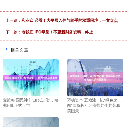
上一篇：
和业众 必看！大平层入住与转手的双重困境，一文盘点
下一篇：
老钱庄 IPO罕见！不更新财务资料，终止！
相关文章
壹策略 国民神车“加长进化”，哈
万德资本 五粮液：以“绿色之
弗H6L正式上市
酿”绘就长江经济带共生共荣和
美图景