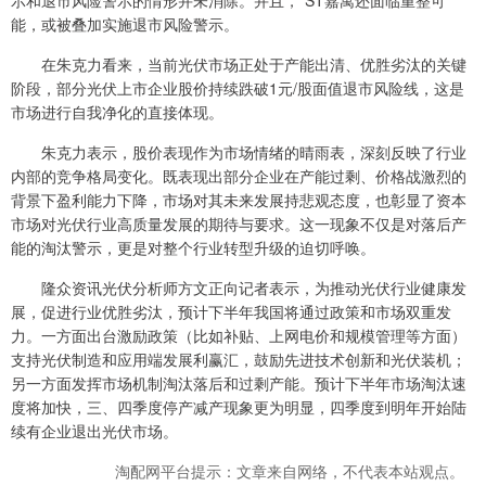
示和退市风险警示的情形并未消除。并且，*ST嘉寓还面临重整可
能，或被叠加实施退市风险警示。
在朱克力看来，当前光伏市场正处于产能出清、优胜劣汰的关键
阶段，部分光伏上市企业股价持续跌破1元/股面值退市风险线，这是
市场进行自我净化的直接体现。
朱克力表示，股价表现作为市场情绪的晴雨表，深刻反映了行业
内部的竞争格局变化。既表现出部分企业在产能过剩、价格战激烈的
背景下盈利能力下降，市场对其未来发展持悲观态度，也彰显了资本
市场对光伏行业高质量发展的期待与要求。这一现象不仅是对落后产
能的淘汰警示，更是对整个行业转型升级的迫切呼唤。
隆众资讯光伏分析师方文正向记者表示，为推动光伏行业健康发
展，促进行业优胜劣汰，预计下半年我国将通过政策和市场双重发
力。一方面出台激励政策（比如补贴、上网电价和规模管理等方面）
支持光伏制造和应用端发展利赢汇，鼓励先进技术创新和光伏装机；
另一方面发挥市场机制淘汰落后和过剩产能。预计下半年市场淘汰速
度将加快，三、四季度停产减产现象更为明显，四季度到明年开始陆
续有企业退出光伏市场。
淘配网平台提示：文章来自网络，不代表本站观点。