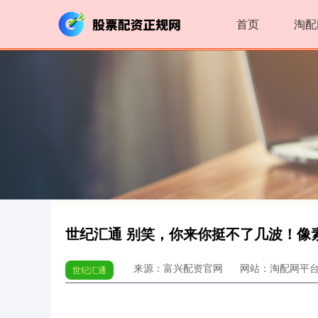
首页
淘配
世纪汇通 别笑，你来你挺不了几波！像
来源：富兴配资官网
网站：淘配网平
世纪汇通