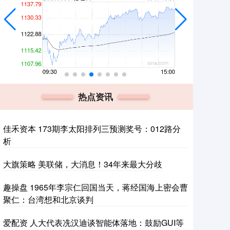
热点资讯
佳禾资本 173期李太阳排列三预测奖号：012路分
析
大旗策略 美联储，大消息！34年来最大分歧
趣操盘 1965年李宗仁回国当天，蒋经国海上密会曹
聚仁：台湾想和北京谈判
爱配资 人大代表冼汉迪谈智能体落地：鼓励GUI等