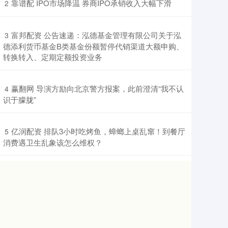
​靠谱配 IPO市场降温 券商IPO承销收入大幅下滑
2
​富邦配资 公告速递：泓德基金管理有限公司关于泓
3
德添利货币基金B类基金份额暂停代销渠道大额申购、
转换转入、定期定额投资业务
​赢翻网 导演方励向北京警方报案，此前澄清“我不认
4
识于朦胧”
​亿润配资 排队3小时吃烤鱼，蟑螂上桌乱窜！到餐厅
5
消费遇卫生乱象该怎么维权？