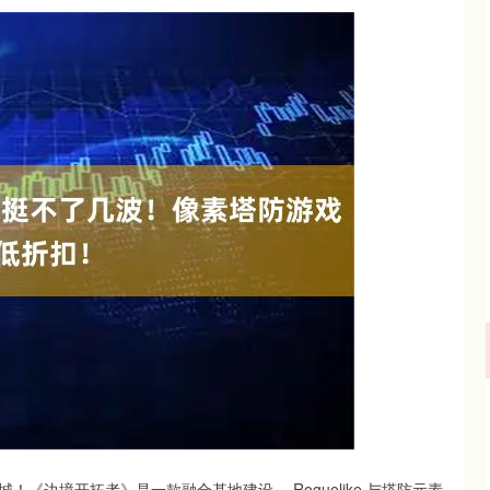
沪深300
4694.44
.42%
43.13
0.93%
《边境开拓者》是一款融合基地建设、 Roguelike 与塔防元素