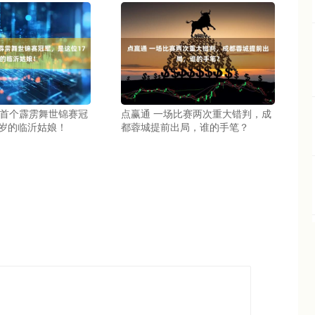
国首个霹雳舞世锦赛冠
点赢通 一场比赛两次重大错判，成
7岁的临沂姑娘！
都蓉城提前出局，谁的手笔？