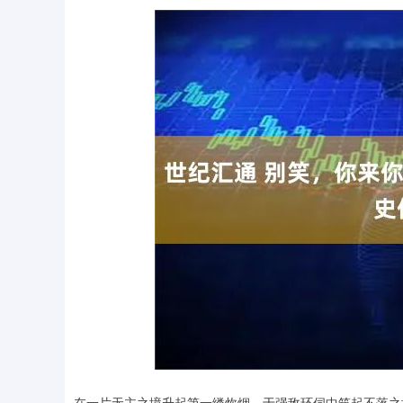
深证成指
14311.01
.68
1.02%
200.89
1
在一片无主之境升起第一缕炊烟，于强敌环伺中筑起不落之城！