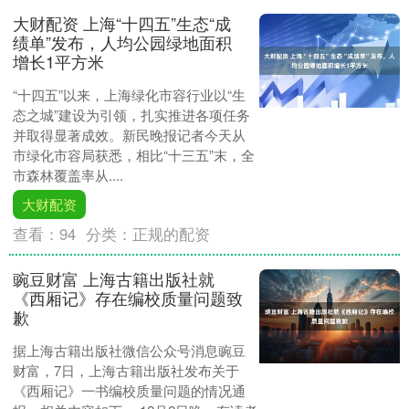
大财配资 上海“十四五”生态“成
绩单”发布，人均公园绿地面积
增长1平方米
“十四五”以来，上海绿化市容行业以“生
态之城”建设为引领，扎实推进各项任务
并取得显著成效。新民晚报记者今天从
市绿化市容局获悉，相比“十三五”末，全
市森林覆盖率从....
大财配资
查看：
94
分类：
正规的配资
豌豆财富 上海古籍出版社就
《西厢记》存在编校质量问题致
歉
据上海古籍出版社微信公众号消息豌豆
财富，7日，上海古籍出版社发布关于
《西厢记》一书编校质量问题的情况通