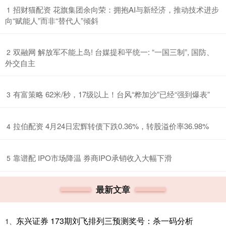
​招财猫配资 花旗集团余向荣：拥抱AI与新经济，推动技术进步
1
向“赋能人”而非“替代人”倾斜
​双融网 解放军不能上岛! 台媒提和平统一: “一国三制”, 国防、
2
外交自主
​有富策略 62米/秒，17级以上！台风“桦加沙”已经“强到爆表”
3
​拉伯配资 4月24日宏辉转债下跌0.36%，转股溢价率36.98%
4
​靠谱配 IPO市场降温 券商IPO承销收入大幅下滑
5
最新文章
东兴证券 173期刘飞排列三预测奖号：杀一码分析
1、