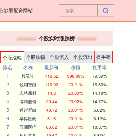
业炒股配资网站
个股实时涨跌榜
个股跌幅
个股流入
个股流出
换手率
个股涨幅
排名
名称
最新价
涨幅
换手率
1
N展芯
116.52
396.89%
79.39%
2
锐翔智能
110.02
20.21%
16.80%
3
志特新材
14.8
20.03%
14.18%
4
博腾股份
20.44
20.02%
14.77%
5
近岸蛋白
46.72
20.01%
5.62%
6
毕得医药
61.6
20.01%
6.12%
7
五洲医疗
83.62
20.01%
18.37%
8
耐科装备
49.67
20.01%
6.83%