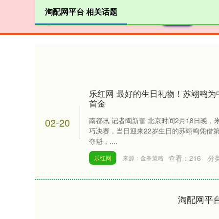
淘配网平台 相关话题
首页
乐红网 最好的生日礼物！苏翊鸣为
首金
02-20
南都讯 记者陶新蕾 北京时间2月18日晚
巧决赛，当日迎来22岁生日的苏翊鸣凭借第一
夺魁，....
查看：
216
分
乐红网
来源：金夆策略
淘配网平