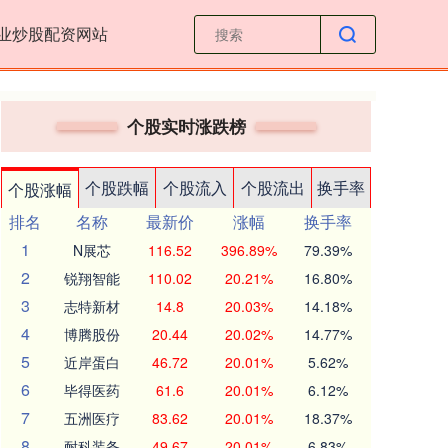
业炒股配资网站
个股实时涨跌榜
个股跌幅
个股流入
个股流出
换手率
个股涨幅
排名
名称
最新价
涨幅
换手率
1
N展芯
116.52
396.89%
79.39%
2
锐翔智能
110.02
20.21%
16.80%
3
志特新材
14.8
20.03%
14.18%
4
博腾股份
20.44
20.02%
14.77%
5
近岸蛋白
46.72
20.01%
5.62%
6
毕得医药
61.6
20.01%
6.12%
7
五洲医疗
83.62
20.01%
18.37%
8
耐科装备
49.67
20.01%
6.83%