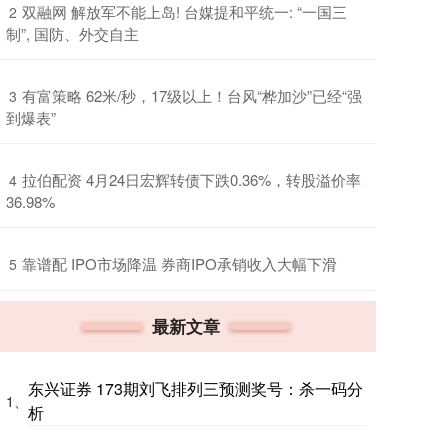
​双融网 解放军不能上岛! 台媒提和平统一: “一国三
2
制”, 国防、外交自主
​有富策略 62米/秒，17级以上！台风“桦加沙”已经“强
3
到爆表”
​拉伯配资 4月24日宏辉转债下跌0.36%，转股溢价率
4
36.98%
​靠谱配 IPO市场降温 券商IPO承销收入大幅下滑
5
最新文章
东兴证券 173期刘飞排列三预测奖号：杀一码分
1、
析