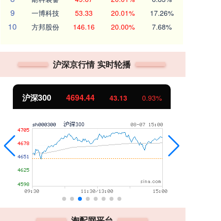
9
一博科技
53.33
20.01%
17.26%
10
方邦股份
146.16
20.00%
7.68%
沪深京行情 实时轮播
沪深300
4694.44
北
43.13
0.93%
淘配网平台