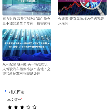
东方财通 高价“功能蛋”蛋白质含
金来源 普京就哈梅内伊遇害表
量不如普通蛋？专家：按需选择
示哀悼
永利配资 株洲街头一辆哈啰无
人驾驶汽车撞倒小孩？当地：交
警和救护车已到现场处理
相关评论
本文评分
*