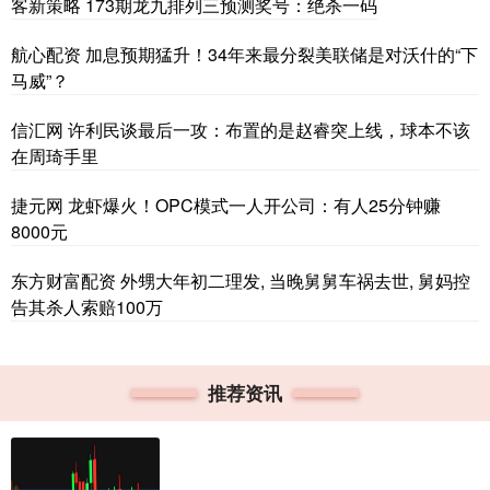
客新策略 173期龙九排列三预测奖号：绝杀一码
航心配资 加息预期猛升！34年来最分裂美联储是对沃什的“下
马威”？
信汇网 许利民谈最后一攻：布置的是赵睿突上线，球本不该
在周琦手里
捷元网 龙虾爆火！OPC模式一人开公司：有人25分钟赚
8000元
东方财富配资 外甥大年初二理发, 当晚舅舅车祸去世, 舅妈控
告其杀人索赔100万
推荐资讯