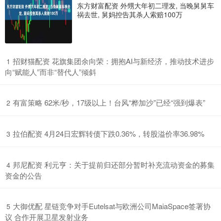
东方财富配资 外甥大年初二理发, 当晚舅舅车
祸去世, 舅妈控告其杀人索赔100万
​招财猫配资 花旗集团余向荣：拥抱AI与新经济，推动技术进步
1
向“赋能人”而非“替代人”倾斜
​有富策略 62米/秒，17级以上！台风“桦加沙”已经“强到爆表”
2
​拉伯配资 4月24日宏辉转债下跌0.36%，转股溢价率36.98%
3
​邦尼配资 利元亨：关于提前归还部分暂时补充流动资金的募集
4
资金的公告
​大御优配 星链竞争对手Eutelsat与欧洲公司MaiaSpace签署协
5
议 合作开展卫星发射业务