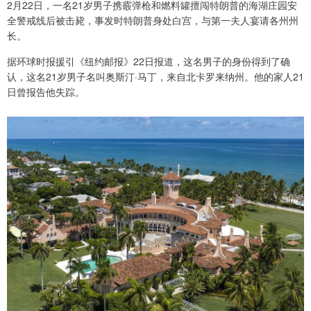
2月22日，一名21岁男子携霰弹枪和燃料罐擅闯特朗普的海湖庄园安
全警戒线后被击毙，事发时特朗普身处白宫，与第一夫人宴请各州州
长。
据环球时报援引《纽约邮报》22日报道，这名男子的身份得到了确
认，这名21岁男子名叫奥斯汀·马丁，来自北卡罗来纳州。他的家人21
日曾报告他失踪。