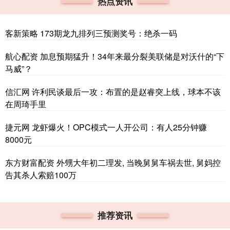
热点资讯
客新策略 173期龙九排列三预测奖号：绝杀一码
航心配资 加息预期猛升！34年来最分裂美联储是对沃什的“下
马威”？
信汇网 许利民谈最后一攻：布置的是赵睿突上线，球本不该
在周琦手里
捷元网 龙虾爆火！OPC模式一人开公司：有人25分钟赚
8000元
东方财富配资 外甥大年初二理发, 当晚舅舅车祸去世, 舅妈控
告其杀人索赔100万
推荐资讯