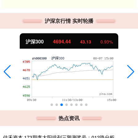
沪深京行情 实时轮播
北证50
1134.24
11.37
1.01%
热点资讯
佳禾资本 173期李太阳排列三预测奖号：012路分析