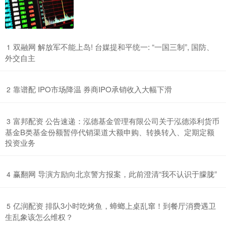
​双融网 解放军不能上岛! 台媒提和平统一: “一国三制”, 国防、
1
外交自主
​靠谱配 IPO市场降温 券商IPO承销收入大幅下滑
2
​富邦配资 公告速递：泓德基金管理有限公司关于泓德添利货币
3
基金B类基金份额暂停代销渠道大额申购、转换转入、定期定额
投资业务
​赢翻网 导演方励向北京警方报案，此前澄清“我不认识于朦胧”
4
​亿润配资 排队3小时吃烤鱼，蟑螂上桌乱窜！到餐厅消费遇卫
5
生乱象该怎么维权？