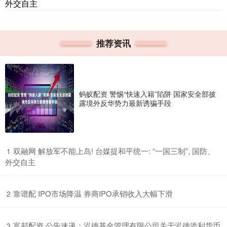
外交自主
推荐资讯
蚂蚁配资 警惕“快速入籍”陷阱 国家安全部披
露境外反华势力最新诱骗手段
​双融网 解放军不能上岛! 台媒提和平统一: “一国三制”, 国防、
1
外交自主
​靠谱配 IPO市场降温 券商IPO承销收入大幅下滑
2
​富邦配资 公告速递：泓德基金管理有限公司关于泓德添利货币
3