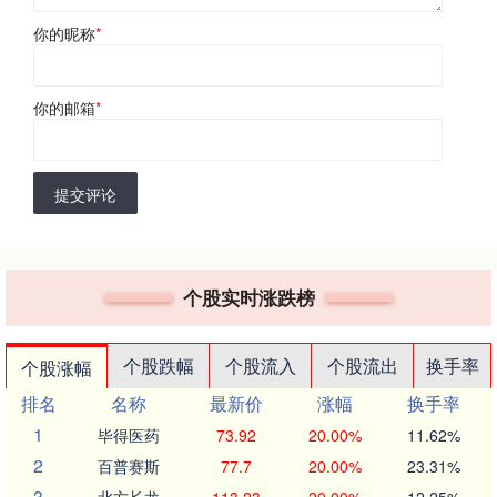
你的昵称
*
你的邮箱
*
提交评论
个股实时涨跌榜
个股跌幅
个股流入
个股流出
换手率
个股涨幅
排名
名称
最新价
涨幅
换手率
1
毕得医药
73.92
20.00%
11.62%
2
百普赛斯
77.7
20.00%
23.31%
3
北方长龙
113.23
20.00%
12.25%