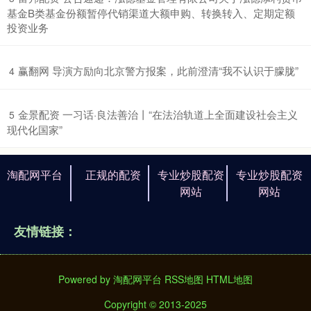
基金B类基金份额暂停代销渠道大额申购、转换转入、定期定额
投资业务
​赢翻网 导演方励向北京警方报案，此前澄清“我不认识于朦胧”
4
​金景配资 一习话·良法善治丨“在法治轨道上全面建设社会主义
5
现代化国家”
淘配网平台
正规的配资
专业炒股配资
专业炒股配资
网站
网站
友情链接：
Powered by
淘配网平台
RSS地图
HTML地图
Copyright
© 2013-2025