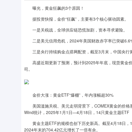
曝光，黄金狂飙的3个原因！
据投资快报，金价“狂飙”，主要有3个核心驱动因素。
一是关税战，全球供应链恐慌加剧，资本寻求避险。
二是美元信用危机，2024年美国财政赤字率已突破6.6
三是央行持续购金点搭网配资，截至3月末，中国央行黄金
高盛近期更新了预测，预计到2025年年底，现货黄金价格将达
司。
金价大涨：黄金ETF“爆棚”，年内涨幅超30%
美国滥施关税、美元走弱背景下，COMEX黄金的价格屡
Wind统计，2025年1月1日—4月18日，14只黄金主题ET
黄金主题ETF的规模也创下历史新高。截至4月18日，14
2024年末的704.42亿元增长了一倍有余。