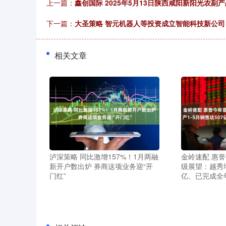
上一篇：
鑫创国际 2025年5月13日陕西咸阳新阳光农副
下一篇：
大圣策略 智元机器人等投资成立智能科技新公司
相关文章
泸深策略 同比激增157%！1月两融
金岭速配 惠
新开户数出炉 券商这项业务迎“开
级展望：越秀地
门红”
亿、已完成全