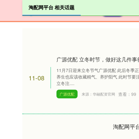
淘配网平台 相关话题
首页
广源优配 立冬时节，做好这几件事
11月7日迎来立冬节气广源优配 此后冬季
11-08
养生也应该收藏精气、养护阳气 此时节要注意
立冬注....
查看：
99
广源优配
来源：华融配资官网
淘配网平