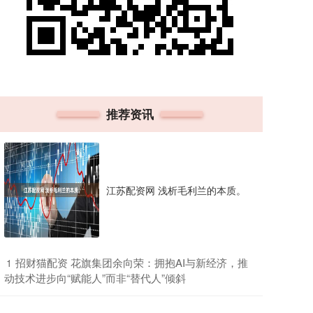
推荐资讯
江苏配资网 浅析毛利兰的本质。
​招财猫配资 花旗集团余向荣：拥抱AI与新经济，推
1
动技术进步向“赋能人”而非“替代人”倾斜