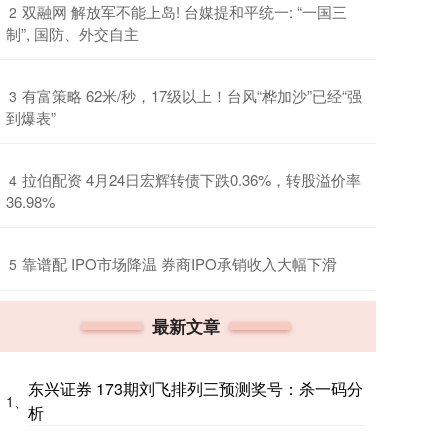
​双融网 解放军不能上岛! 台媒提和平统一: “一国三
2
制”, 国防、外交自主
​有富策略 62米/秒，17级以上！台风“桦加沙”已经“强
3
到爆表”
​拉伯配资 4月24日宏辉转债下跌0.36%，转股溢价率
4
36.98%
​靠谱配 IPO市场降温 券商IPO承销收入大幅下滑
5
最新文章
东兴证券 173期刘飞排列三预测奖号：杀一码分
1、
析