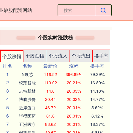
业炒股配资网站
个股实时涨跌榜
个股跌幅
个股流入
个股流出
换手率
个股涨幅
排名
名称
最新价
涨幅
换手率
1
N展芯
116.52
396.89%
79.39%
2
锐翔智能
110.02
20.21%
16.80%
3
志特新材
14.8
20.03%
14.18%
4
博腾股份
20.44
20.02%
14.77%
5
近岸蛋白
46.72
20.01%
5.62%
6
毕得医药
61.6
20.01%
6.12%
7
五洲医疗
83.62
20.01%
18.37%
8
耐科装备
49.67
20.01%
6.83%