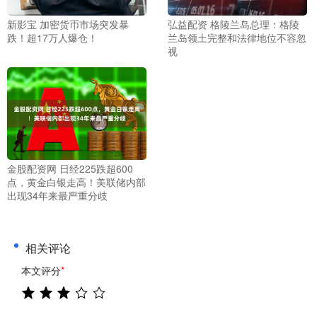
新影宝 加密货币市场突发暴
弘益配资 格陵兰岛总理：格陵
跌！超17万人爆仓！
兰岛领土完整和法律地位不容忽
视
金股配资网 日经225跌超600
点，黄金白银走高！美联储内部
出现34年来最严重分歧
相关评论
本文评分
*