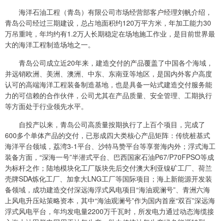
海洋石油工程（青岛）有限公司市场经营部客户经理刘帆介绍，
青岛公司经过三期建设，总占地面积约120万平方米，年加工能力30
万吊重吨，年均约有1.2万人长期稳定在场地施工作业，是目前世界最
大的海洋工程制造场地之一。
青岛公司成立近20年来，建造交付的产品覆盖了中国各个海域，
并远销欧洲、美洲、澳洲、中东、东南亚等地区，是国内外客户高度
认可的高端海洋工程装备制造基地，也是具备一站式建造交付服务能
力的可信赖的合作伙伴，公司尤其在产品质量、安全管理、工期执行
等方面处于行业领先水平。
自投产以来，青岛公司高质量按期执行了上百个项目，完成了
600多个单体产品的交付，已形成四大类核心产品矩阵：传统桩基式
海洋平台领域，荔湾3-1平台、沙特马赞平台等享誉海内外；浮式海工
装备方面，“深海一号”半潜式平台、巴西国家石油P67/P70FPSO等成
为标杆之作；陆地模块化工厂版块先后交付澳大利亚镍矿工厂、荷兰
壳牌SDA炼化工厂、加拿大LNG工厂等国际项目；海上新能源开发装
备领域，成功建造交付深远海浮式风电项目“海油观澜号”、青洲六海
上风电升压站策略资本，其中“海油观澜号”作为国内首座“双百”深远海
浮式风电平台，年均发电量2200万千瓦时，所发电力通过动态海缆接