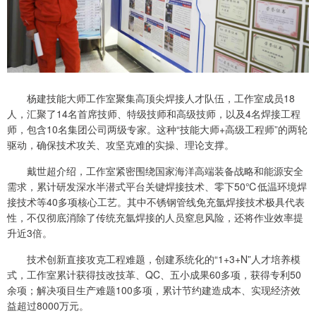
杨建技能大师工作室聚集高顶尖焊接人才队伍，工作室成员18
人，汇聚了14名首席技师、特级技师和高级技师，以及4名焊接工程
师，包含10名集团公司两级专家。这种“技能大师+高级工程师”的两轮
驱动，确保技术攻关、攻坚克难的实操、理论支撑。
戴世超介绍，工作室紧密围绕国家海洋高端装备战略和能源安全
需求，累计研发深水半潜式平台关键焊接技术、零下50℃低温环境焊
接技术等40多项核心工艺。其中不锈钢管线免充氩焊接技术极具代表
性，不仅彻底消除了传统充氩焊接的人员窒息风险，还将作业效率提
升近3倍。
技术创新直接攻克工程难题，创建系统化的“1+3+N”人才培养模
式，工作室累计获得技改技革、QC、五小成果60多项，获得专利50
余项；解决项目生产难题100多项，累计节约建造成本、实现经济效
益超过8000万元。