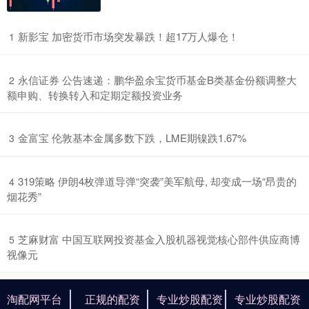
​新影宝 加密货币市场突发暴跌！超17万人爆仓！
1
​永信证券 公告速递：鹏华盈余宝货币基金B类基金份额调整大
2
额申购、转换转入和定期定额投资业务
​金富宝 伦敦基本金属多数下跌，LME期镍跌1.67%
3
​319策略 伊朗4枚弹道导弹“突袭”美军航母, 却变成一场“昂贵的
4
烟花秀”
​芝麻财富 中国互联网投资基金入股机器视觉核心部件供应商博
5
视像元
淘配网平台
正规的配资
专业炒股配资
专业炒股配资