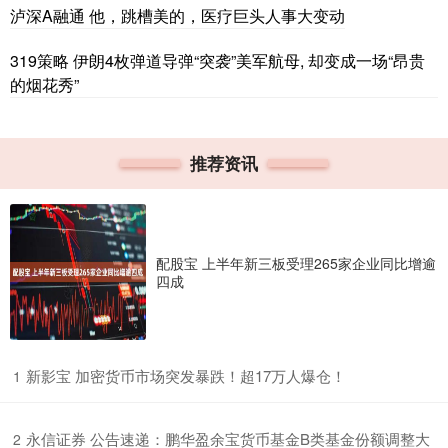
泸深A融通 他，跳槽美的，医疗巨头人事大变动
319策略 伊朗4枚弹道导弹“突袭”美军航母, 却变成一场“昂贵
的烟花秀”
推荐资讯
配股宝 上半年新三板受理265家企业同比增逾
四成
​新影宝 加密货币市场突发暴跌！超17万人爆仓！
1
​永信证券 公告速递：鹏华盈余宝货币基金B类基金份额调整大
2