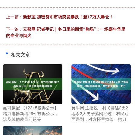
上一篇：
新影宝 加密货币市场突发暴跌！超17万人爆仓！
下一篇：
云燚网 记者手记｜冬日里的期货“热场”：一场嘉年华里
的专业与烟火
相关文章
融可赢配 【12315投诉公示】
翼牛网 主播说丨村民讲述2天2
格力电器新增26件投诉公示，
地杀2人男子落网经过：村民迎
涉及其他质量问题等
面遇到，对方怀里掉落一把刀