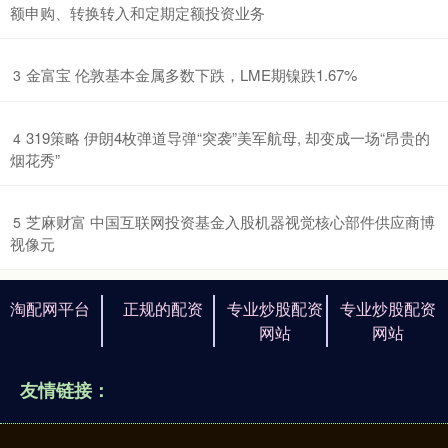
额申购、转换转入和定期定额投资业务
​金富宝 伦敦基本金属多数下跌，LME期镍跌1.67%
3
​319策略 伊朗4枚弹道导弹“突袭”美军航母, 却变成一场“昂贵的
4
烟花秀”
​芝麻财富 中国互联网投资基金入股机器视觉核心部件供应商博
5
视像元
淘配网平台
正规的配资
专业炒股配资
专业炒股配资
网站
网站
友情链接：