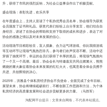
升，获得了市民的强烈反响，为社会公益事业作出了积极贡献。
盛会现场：表彰先进，欢乐共享
在年度盛会上，主持人宣读了个私协优秀会员名单，协会领导为获奖
会员颁发了证书和礼品。获奖代表们纷纷上台分享发言，他们结合自
身经历，讲述了在协会的帮助和支持下取得的成长和进步，表达了对
协会的感激之情以及对未来发展的信心。
活动现场节目精彩纷呈，盲人摸象、合力运气球游戏、你比我猜游戏
等互动环节让现场气氛热烈非凡，参与者们欢声笑语不断。活动中还
穿插了抽奖环节，幸运的会员们获得了丰厚的奖品，将现场气氛推向
了一个又一个高潮。最后，协会会长与特邀嘉宾共同点燃篝火，熊熊
燃烧的篝火象征着协会未来发展的红红火火，也寓意着全体会员携手
共进、共创辉煌的决心。
2025年，洪雅县个体私营经济协会不负使命，全面完成了全年目标。
展望未来，协会将继续砥砺前行，不断创新工作思路和方法，为个体
私营经济的高质量发展和社会进步贡献更多的力量。（马胜军）
淘配网平台提示：文章来自网络，不代表本站观点。