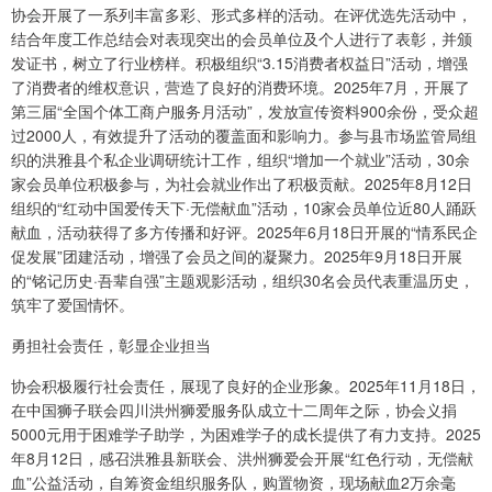
协会开展了一系列丰富多彩、形式多样的活动。在评优选先活动中，
结合年度工作总结会对表现突出的会员单位及个人进行了表彰，并颁
发证书，树立了行业榜样。积极组织“3.15消费者权益日”活动，增强
了消费者的维权意识，营造了良好的消费环境。2025年7月，开展了
第三届“全国个体工商户服务月活动”，发放宣传资料900余份，受众超
过2000人，有效提升了活动的覆盖面和影响力。参与县市场监管局组
织的洪雅县个私企业调研统计工作，组织“增加一个就业”活动，30余
家会员单位积极参与，为社会就业作出了积极贡献。2025年8月12日
组织的“红动中国爱传天下·无偿献血”活动，10家会员单位近80人踊跃
献血，活动获得了多方传播和好评。2025年6月18日开展的“情系民企
促发展”团建活动，增强了会员之间的凝聚力。2025年9月18日开展
的“铭记历史·吾辈自强”主题观影活动，组织30名会员代表重温历史，
筑牢了爱国情怀。
勇担社会责任，彰显企业担当
协会积极履行社会责任，展现了良好的企业形象。2025年11月18日，
在中国狮子联会四川洪州狮爱服务队成立十二周年之际，协会义捐
5000元用于困难学子助学，为困难学子的成长提供了有力支持。2025
年8月12日，感召洪雅县新联会、洪州狮爱会开展“红色行动，无偿献
血”公益活动，自筹资金组织服务队，购置物资，现场献血2万余毫