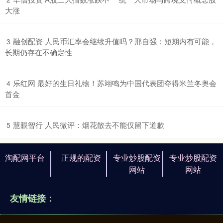
大涨
​融创配资 人民币汇率会继续升值吗？邢自强：短期内有可能，
3
长期仍存在不确定性
​乐红网 最好的生日礼物！苏翊鸣为中国代表团夺得米兰冬奥会
4
首金
​慧眼智行 人民微评：烟花散去不能仅留下道歉
5
淘配网平台
正规的配资
专业炒股配资
专业炒股配资
网站
网站
友情链接：