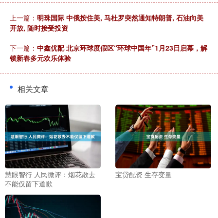
上一篇：
明珠国际 中俄按住美, 马杜罗突然通知特朗普, 石油向美
开放, 随时接受投资
下一篇：
中鑫优配 北京环球度假区“环球中国年”1月23日启幕，解
锁新春多元欢乐体验
相关文章
慧眼智行 人民微评：烟花散去
宝贷配资 生存变量
不能仅留下道歉